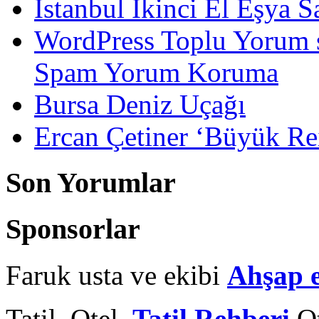
İstanbul İkinci El Eşya S
WordPress Toplu Yorum 
Spam Yorum Koruma
Bursa Deniz Uçağı
Ercan Çetiner ‘Büyük Rei
Son Yorumlar
Sponsorlar
Faruk usta ve ekibi
Ahşap 
Tatil, Otel,
Tatil Rehberi
Ot