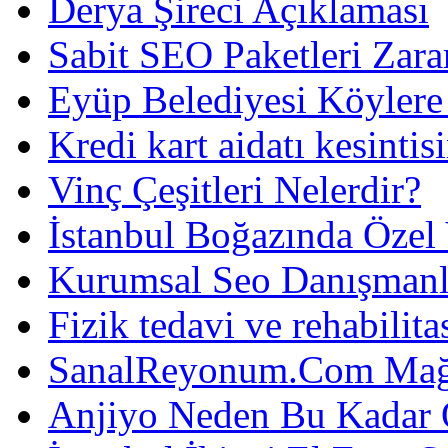
Derya Şireci Açıklaması
Sabit SEO Paketleri Zara
Eyüp Belediyesi Köylere
Kredi kart aidatı kesintis
Vinç Çeşitleri Nelerdir?
İstanbul Boğazında Özel
Kurumsal Seo Danışmanl
Fizik tedavi ve rehabilit
SanalReyonum.Com Mağd
Anjiyo Neden Bu Kadar 