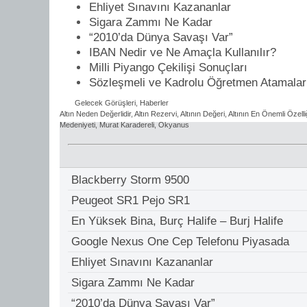
Ehliyet Sınavını Kazananlar
Sigara Zammı Ne Kadar
“2010’da Dünya Savaşı Var”
IBAN Nedir ve Ne Amaçla Kullanılır?
Milli Piyango Çekilişi Sonuçları
Sözleşmeli ve Kadrolu Öğretmen Atamaları
Gelecek Görüşleri
,
Haberler
Altın Neden Değerlidir
,
Altın Rezervi
,
Altının Değeri
,
Altının En Önemli Özelli
Medeniyeti
,
Murat Karadereli
,
Okyanus
Blackberry Storm 9500
Peugeot SR1 Pejo SR1
En Yüksek Bina, Burç Halife – Burj Halife
Google Nexus One Cep Telefonu Piyasada
Ehliyet Sınavını Kazananlar
Sigara Zammı Ne Kadar
“2010’da Dünya Savaşı Var”