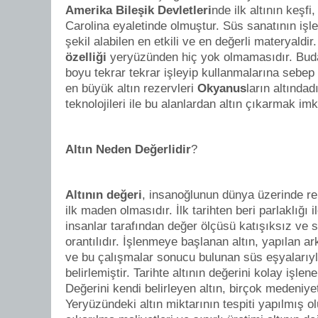
Amerika Bileşik Devletleri
nde ilk altının keşf
Carolina eyaletinde olmuştur. Süs sanatının işle
şekil alabilen en etkili ve en değerli materyaldir
özelliği
yeryüzünden hiç yok olmamasıdır. Buda i
boyu tekrar tekrar işleyip kullanmalarına sebep
en büyük altın rezervleri
Okyanus
ların altında
teknolojileri ile bu alanlardan altın çıkarmak im
Altın Neden Değerlidir
?
Altının değeri
, insanoğlunun dünya üzerinde re
ilk maden olmasıdır. İlk tarihten beri parlaklığı i
insanlar tarafından değer ölçüsü katışıksız ve 
orantılıdır. İşlenmeye başlanan altın, yapılan a
ve bu çalışmalar sonucu bulunan süs eşyalarıyla
belirlemiştir. Tarihte altının değerini kolay işlen
Değerini kendi belirleyen altın, birçok medeniye
Yeryüzündeki altın miktarının tespiti yapılmış o