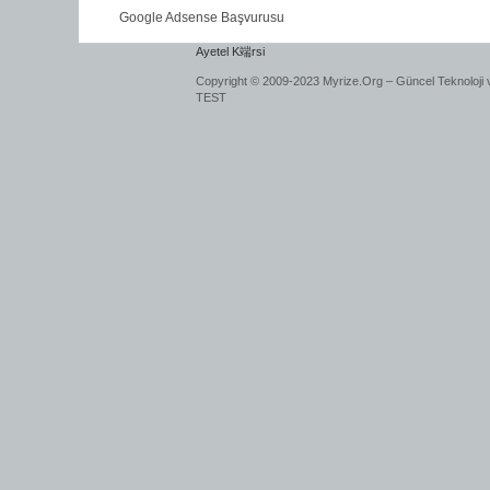
Google Adsense Başvurusu
Ayetel K端rsi
Copyright © 2009-2023 Myrize.Org – Güncel Teknoloji 
TEST