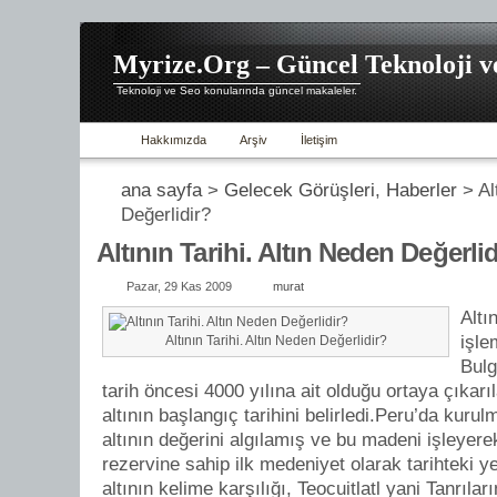
Myrize.Org – Güncel Teknoloji v
Teknoloji ve Seo konularında güncel makaleler.
Hakkımızda
Arşiv
İletişim
ana sayfa
>
Gelecek Görüşleri
,
Haberler
> Alt
Değerlidir?
Altının Tarihi. Altın Neden Değerlid
Pazar, 29 Kas 2009
murat
Altı
işle
Altının Tarihi. Altın Neden Değerlidir?
Bulg
tarih öncesi 4000 yılına ait olduğu ortaya çıkarıl
altının başlangıç tarihini belirledi.Peru’da kuru
altının değerini algılamış ve bu madeni işleyer
rezervine sahip ilk medeniyet olarak tarihteki yer
altının kelime karşılığı, Teocuitlatl yani Tanrıla