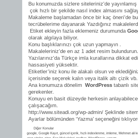
Bu konumuzda sizlere siteleriniz’de yayınlamış
çok hızlı bir şekilde nasıl index almasını sağl
Makaleme başlamadan önce bir kaç öneri’de bu
tecrübelerime dayanarak Yazdığınız makalelerde
Etiket ekleyin fazla eklemeniz durumunda
Goo
olarak algılaya biliyor.
Konu başlıklarınızı çok uzun yapmayın .
Makaleleriniz’de en az 1 adet resim bulundurun
Yazılarınız’da Türkçe imla kurallarına dikkat e
hassasiyeti yüksektir.
Etiketler’iniz konu ile alakalı olsun ve eklediğin
içerisinde seçerek kalın veya italik altı çizik v
Ana konumuza dönelim
WordPress
tabanlı sit
gerekenler.
Konuyu en basit düzeyde herkesin anlayabilece
çalışacağım.
http://www.siteadi.org/wp-admin/ Şeklinde sitemi
Ayarlar bölümünden ‘Yazma’ seçeneğini tıklıyo
Diğer Konular
google
,
Google Kayıt
,
güncel içerik
,
hızlı indexlenme
,
imleme
,
Mehmet ali 