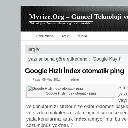
Myrize.Org – Güncel Teknoloji v
Teknoloji ve Seo konularında güncel makaleler.
Hakkımızda
Arşiv
İletişim
arşiv
yazılar buna göre etiketlendi; ‘Google Kayıt’
Google Hızlı İndex otomatik ping
Pazar, 08 May 2011
admin
Site
yazd
Google Hızlı İndex otomatik ping
yayı
ve konularınızı sitelerinize ekler eklemez başka
ve sizden makalenizi çalan kişinin sitesi sizde
yada konularınız artık
index
almıyor’mu bu ve b
çözümünüz yok’mu. ?