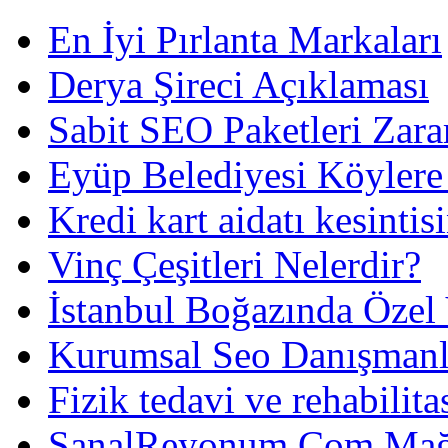
En İyi Pırlanta Markaları
Derya Şireci Açıklaması
Sabit SEO Paketleri Zara
Eyüp Belediyesi Köylere
Kredi kart aidatı kesintis
Vinç Çeşitleri Nelerdir?
İstanbul Boğazında Özel
Kurumsal Seo Danışmanl
Fizik tedavi ve rehabilit
SanalReyonum.Com Mağd