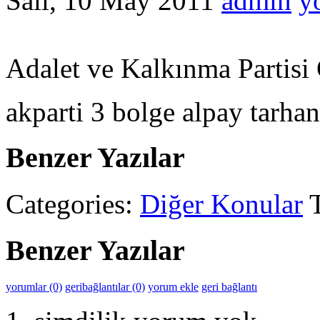
Salı, 10 May 2011
admin
y
Adalet ve Kalkınma Partisi
akparti 3 bolge alpay tarha
Benzer Yazılar
Categories:
Diğer Konular
Benzer Yazılar
yorumlar (0)
geribağlantılar (0)
yorum ekle
geri bağlantı