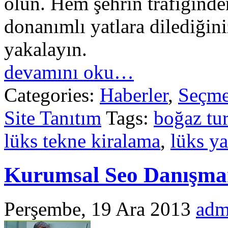
olun. Hem şehrin trafiğin
donanımlı yatlara dilediğin
yakalayın.
devamını oku…
Categories:
Haberler
,
Seçme
Site Tanıtım
Tags:
boğaz tu
lüks tekne kiralama
,
lüks ya
Kurumsal Seo Danışman
Perşembe, 19 Ara 2013
adm