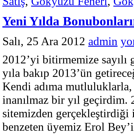
Satış
,
Gökyüzü Feneri
,
Göky
Yeni Yılda Bonubonlar​
Salı, 25 Ara 2012
admin
yo
2012’yi bitirmemize sayılı 
yıla bakıp 2013’ün getirece
Kendi adıma mutluluklarla, 
inanılmaz bir yıl geçirdim. 
sitemizden gerçekleştirdiği i
benzeten üyemiz Erol Bey’