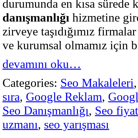
durumunda en kısa sürede 
danışmanlığı
hizmetine gir
zirveye taşıdığımız firmalar
ve kurumsal olmamız için bi
devamını oku…
Categories:
Seo Makaleleri
sıra
,
Google Reklam
,
Googl
Seo Danışmanlığı
,
Seo fiyat
uzmanı
,
seo yarışması