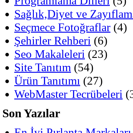
Programlama Dilleri
(5)
Sağlık,Diyet ve Zayıflam
Seçmece Fotoğraflar
(4)
Şehirler Rehberi
(6)
Seo Makaleleri
(23)
Site Tanıtım
(54)
Ürün Tanıtımı
(27)
WebMaster Tecrübeleri
(
Son Yazılar
En İyi Pırlanta Markaları