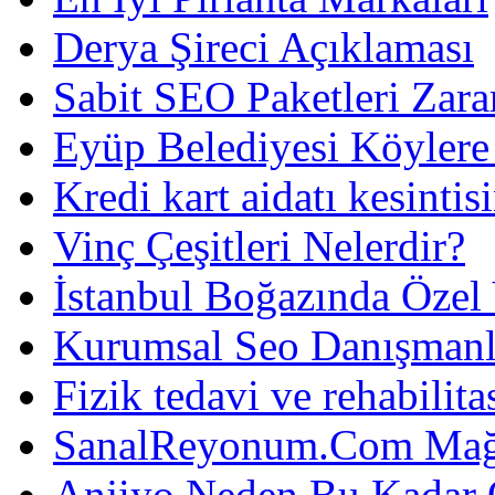
Derya Şireci Açıklaması
Sabit SEO Paketleri Zara
Eyüp Belediyesi Köylere
Kredi kart aidatı kesintis
Vinç Çeşitleri Nelerdir?
İstanbul Boğazında Özel
Kurumsal Seo Danışmanl
Fizik tedavi ve rehabilit
SanalReyonum.Com Mağd
Anjiyo Neden Bu Kadar 