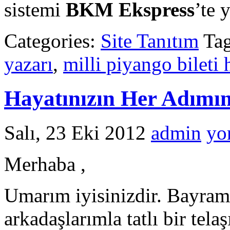
sistemi
BKM Ekspress
’te 
Categories:
Site Tanıtım
Ta
yazarı
,
milli piyango bileti
Hayatınızı​n Her Adımı
Salı, 23 Eki 2012
admin
yo
Merhaba ,
Umarım iyisinizdir. Bayrama 
arkadaşlarımla tatlı bir tel