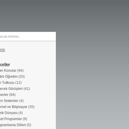
RSS
riler
er Konular
(94)
tim Öğretim
(20)
m Tutkusu
(12)
ecek Görüşleri
(41)
erler
(84)
ır Sistemler
(4)
ernet ve Bilgisayar
(35)
ik Dünyası
(4)
et Programlar
(9)
gramlama Dilleri
(5)