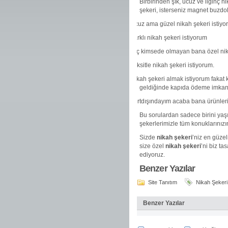
Birbirinden şık, ucuz ve ilginç n
şekeri, isterseniz magnet buzdol
·
Ucuz ama güzel nikah şekeri istiyo
·
Farklı nikah şekeri istiyorum
·
Hiç kimsede olmayan bana özel nika
·
Taksitle nikah şekeri istiyorum.
·
Nikah şekeri almak istiyorum fakat 
geldiğinde kapıda ödeme imkan
·
Yurtdışındayım acaba bana ürünlerin
Bu sorulardan sadece birini yaşı
şekerlerimizle tüm konuklarınızı
Sizde
nikah şekeri
’niz en güzel
size özel
nikah şekeri
’ni biz ta
ediyoruz.
Benzer Yazılar
Site Tanıtım
Nikah Şekeri
Benzer Yazılar