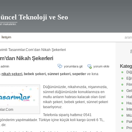
üncel Teknoloji ve Seo
l makaleler.
İletişim
vimli Tasarımlar.Com’dan Nikah Şekerleri
om’dan Nikah Şekerleri
Katego
admin
yorumlara git
yorum ekle
Diğ
a
nikah şekeri,
bebek şekeri, sünnet şekeri, sepetler
ve kına
Eği
Fil
Düğününüzde, nikahınızda, nişanınızda,
Gel
sünnet düğününüzde konuklarınıza en
mutlu anların hatırası kalacak olan özel
Hab
nikah şekeri, bebek şekeri, sünnet şekeri
Haz
tasarlıyoruz.
İnt
mlar.Com
Telefonla sipariş hattımız 0541
Müz
önderim yapılmaktadır. Türkiye içine küçük koli kargo ücreti 6 TL,
Pak
 dir.
Pro