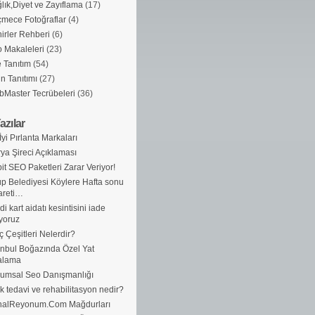
lık,Diyet ve Zayıflama
(17)
mece Fotoğraflar
(4)
irler Rehberi
(6)
 Makaleleri
(23)
e Tanıtım
(54)
n Tanıtımı
(27)
Master Tecrübeleri
(36)
azılar
İyi Pırlanta Markaları
ya Şireci Açıklaması
it SEO Paketleri Zarar Veriyor!
p Belediyesi Köylere Hafta sonu
areti…
di kart aidatı kesintisini iade
yoruz
ç Çeşitleri Nelerdir?
anbul Boğazında Özel Yat
alama
umsal Seo Danışmanlığı
ik tedavi ve rehabilitasyon nedir?
nalReyonum.Com Mağdurları