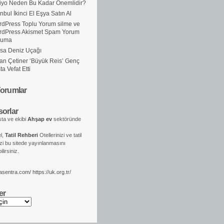
iyo Neden Bu Kadar Önemlidir?
anbul İkinci El Eşya Satın Al
dPress Toplu Yorum silme ve
rdPress Akismet Spam Yorum
ruma
sa Deniz Uçağı
an Çetiner ‘Büyük Reis’ Genç
ta Vefat Etti
orumlar
orlar
ta ve ekibi
Ahşap ev
sektöründe
el,
Tatil Rehberi
Otellerinizi ve tatil
izi bu sitede yayınlanmasını
lirsiniz.
kasentra.com/
https://uk.org.tr/
er