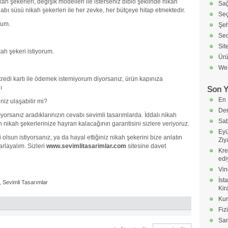
ikah şekerleri, değişik modelleri ile isterseniz biblo şeklinde nikah
Sağ
abı süsü nikah şekerleri ile her zevke, her bütçeye hitap etmektedir.
Seç
rum.
Şeh
Seo
Sit
h şekeri istiyorum.
Ürü
Web
kredi kartı ile ödemek istemiyorum diyorsanız, ürün kapınıza
ı
Son Y
En 
iz ulaşabilir mi?
Der
yorsanız aradıklarınızın cevabı sevimli tasarımlarda. İddalı nikah
Sab
n nikah şekerlerinize hayran kalacağının garantisini sizlere veriyoruz.
Eyü
i olsun istiyorsanız, ya da hayal ettiğiniz nikah şekerini bize anlatın
Ziy
sarlayalım. Sizleri
www.sevimlitasarimlar.com
sitesine davet
Kre
edi
Vin
İst
,
Sevimli Tasarımlar
Kir
Kur
Fiz
Sa