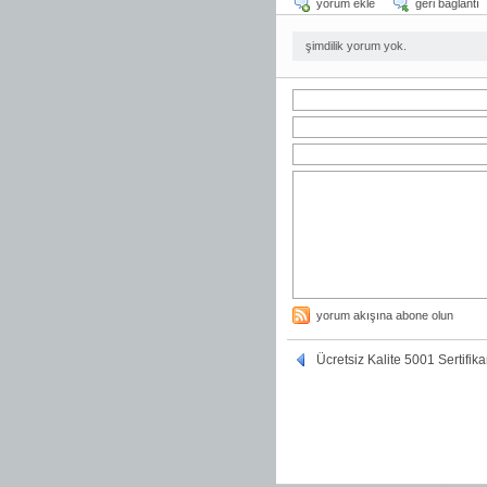
yorum ekle
geri bağlantı
şimdilik yorum yok.
yorum akışına abone olun
Ücretsiz Kalite 5001 Sertifika