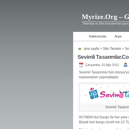
Myrize.Org – G
Teknoloji ve Seo konularında günce
Hakkımızda
Arşiv
ana sayfa
>
Site Tanıtım
> Se
Sevimli Tasarımlar.C
Çarşamba, 01 Ağu 2012
Sevimli Tasarımlar tüm dünya’y
malzemeleri yapmaktadır.
Sevimli Tasarı
9579894’dür.Kargo ile her yere g
Büyük koli kargo ücreti ise 23 TL