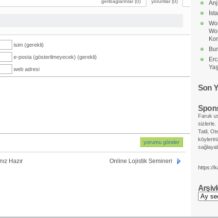
geribağlantılar (0)
yorumlar (0)
Anj
İst
Wor
Wo
Ko
isim (gerekli)
Bur
e-posta (gösterilmeyecek) (gerekli)
Erc
Yaş
web adresi
Son Y
Spons
Faruk us
sizlerle.
Tatil, Ot
köylerin
sağlayabi
nız Hazır
Online Lojistik Semineri
https://
Arşivl
Arşivler