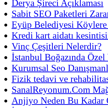
Derya Şireci Açıklaması
Sabit SEO Paketleri Zara
Eyüp Belediyesi Köylere
Kredi kart aidatı kesintis
Vinç Çeşitleri Nelerdir?
İstanbul Boğazında Özel
Kurumsal Seo Danışmanl
Fizik tedavi ve rehabilit
SanalReyonum.Com Mağd
Anjiyo Neden Bu Kadar 