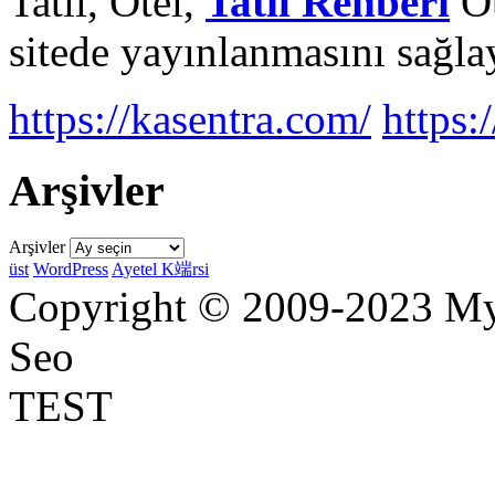
Tatil, Otel,
Tatil Rehberi
Ot
sitede yayınlanmasını sağlay
https://kasentra.com/
https:/
Arşivler
Arşivler
üst
WordPress
Ayetel K端rsi
Copyright © 2009-2023 Myr
Seo
TEST