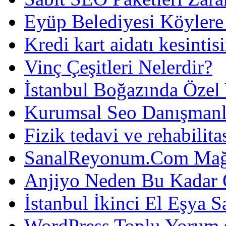
Eyüp Belediyesi Köylere
Kredi kart aidatı kesintis
Vinç Çeşitleri Nelerdir?
İstanbul Boğazında Özel
Kurumsal Seo Danışmanl
Fizik tedavi ve rehabilit
SanalReyonum.Com Mağd
Anjiyo Neden Bu Kadar 
İstanbul İkinci El Eşya S
WordPress Toplu Yorum 