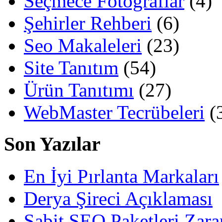
Seçmece Fotoğraflar
(4)
Şehirler Rehberi
(6)
Seo Makaleleri
(23)
Site Tanıtım
(54)
Ürün Tanıtımı
(27)
WebMaster Tecrübeleri
(
Son Yazılar
En İyi Pırlanta Markaları
Derya Şireci Açıklaması
Sabit SEO Paketleri Zara