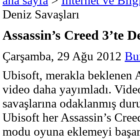
ana sayfa
>
İnternet ve Bilg
Deniz Savaşları
Assassin’s Creed 3’te D
Çarşamba, 29 Ağu 2012
Bu
Ubisoft, merakla beklenen A
video daha yayımladı. Vide
savaşlarına odaklanmış dur
Ubisoft her Assassin’s Creed
modu oyuna eklemeyi başarı