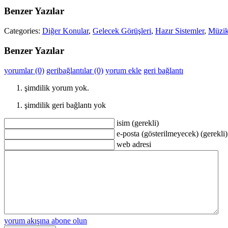
Benzer Yazılar
Categories:
Diğer Konular
,
Gelecek Görüşleri
,
Hazır Sistemler
,
Müzik
Benzer Yazılar
yorumlar (0)
geribağlantılar (0)
yorum ekle
geri bağlantı
şimdilik yorum yok.
şimdilik geri bağlantı yok
isim (gerekli)
e-posta (gösterilmeyecek) (gerekli)
web adresi
yorum akışına abone olun