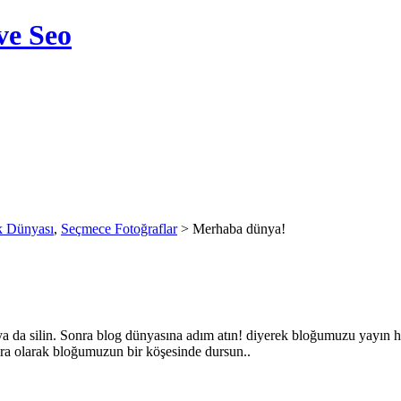
ve Seo
 Dünyası
,
Seçmece Fotoğraflar
> Merhaba dünya!
 ya da silin. Sonra blog dünyasına adım atın! diyerek bloğumuzu yayın
ıra olarak bloğumuzun bir köşesinde dursun..