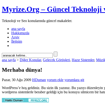
Myrize.Org – Güncel Teknoloji 
Teknoloji ve Seo konularında güncel makaleler.
ana sayfa
Hakkımızda
Arşiv
İletişim
ana sayfa
>
Diğer Konular
,
Gelecek Görüşleri
,
Hazır Sistemler
,
Müzik
Merhaba dünya!
Pazar, 30 Ağu 2009
HDuman
yorum ekle
yorumlara git
WordPress’e hoş geldiniz. Bu sizin ilk yazınız. Bu yazıyı düzenleyin
wordpress sistemlerle beraber geldiği için bu konuyu silmicem bir hat