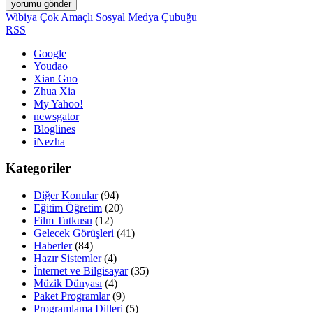
Wibiya Çok Amaçlı Sosyal Medya Çubuğu
RSS
Google
Youdao
Xian Guo
Zhua Xia
My Yahoo!
newsgator
Bloglines
iNezha
Kategoriler
Diğer Konular
(94)
Eğitim Öğretim
(20)
Film Tutkusu
(12)
Gelecek Görüşleri
(41)
Haberler
(84)
Hazır Sistemler
(4)
İnternet ve Bilgisayar
(35)
Müzik Dünyası
(4)
Paket Programlar
(9)
Programlama Dilleri
(5)