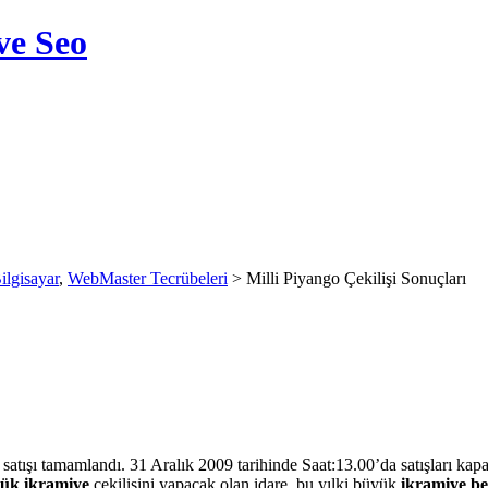
ve Seo
ilgisayar
,
WebMaster Tecrübeleri
> Milli Piyango Çekilişi Sonuçları
in satışı tamamlandı. 31 Aralık 2009 tarihinde Saat:13.00’da satışları kap
ük ikramiye
çekilişini yapacak olan idare, bu yılki büyük
ikramiye be