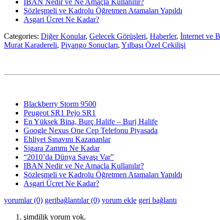
IBAN Nedir ve Ne Amaçla Kullanılır?
Sözleşmeli ve Kadrolu Öğretmen Atamaları Yapıldı
Asgari Ücret Ne Kadar?
Categories:
Diğer Konular
,
Gelecek Görüşleri
,
Haberler
,
İnternet ve B
Murat Karadereli
,
Piyango Sonuçları
,
Yılbaşı Özel Çekilişi
Blackberry Storm 9500
Peugeot SR1 Pejo SR1
En Yüksek Bina, Burç Halife – Burj Halife
Google Nexus One Cep Telefonu Piyasada
Ehliyet Sınavını Kazananlar
Sigara Zammı Ne Kadar
“2010’da Dünya Savaşı Var”
IBAN Nedir ve Ne Amaçla Kullanılır?
Sözleşmeli ve Kadrolu Öğretmen Atamaları Yapıldı
Asgari Ücret Ne Kadar?
yorumlar (0)
geribağlantılar (0)
yorum ekle
geri bağlantı
şimdilik yorum yok.