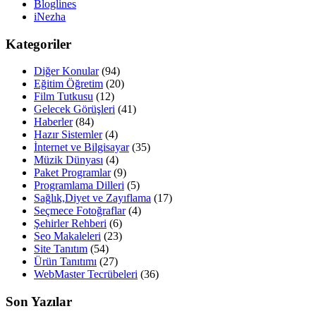
Bloglines
iNezha
Kategoriler
Diğer Konular
(94)
Eğitim Öğretim
(20)
Film Tutkusu
(12)
Gelecek Görüşleri
(41)
Haberler
(84)
Hazır Sistemler
(4)
İnternet ve Bilgisayar
(35)
Müzik Dünyası
(4)
Paket Programlar
(9)
Programlama Dilleri
(5)
Sağlık,Diyet ve Zayıflama
(17)
Seçmece Fotoğraflar
(4)
Şehirler Rehberi
(6)
Seo Makaleleri
(23)
Site Tanıtım
(54)
Ürün Tanıtımı
(27)
WebMaster Tecrübeleri
(36)
Son Yazılar