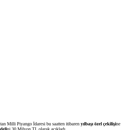
atan Milli Piyango İdaresi bu saatten itibaren
yılbaşı özel çekilişi
ne
deli
ni 30 Milyon TL olarak açıkladı.