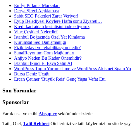
En İyi Pırlanta Markaları
Derya Şireci Açıklaması
Sabit SEO Paketleri Zarar Veriyor!
Eyüp Belediyesi Köylere Hafta sonu Ziyareti…
Kredi kart aidatı kesintisini iade ediyoruz
Vinç Çeşitleri Nelerdir?
İstanbul Boğazında Özel Yat Kiralama
Kurumsal Seo Danışmanlığı
Fizik tedavi ve rehabilitasyon nedir?
SanalReyonum.Com Mağdurları
Anjiyo Neden Bu Kadar Önemlidir?
İstanbul İkinci El Eşya Satın Al
WordPress Toplu Yorum silme ve WordPress Akismet Spam 
Bursa Deniz Uçağı
Ercan Çetiner ‘Büyük Reis’ Genç Yaşta Vefat Etti
Son Yorumlar
Sponsorlar
Faruk usta ve ekibi
Ahşap ev
sektöründe sizlerle.
Tatil, Otel,
Tatil Rehberi
Otellerinizi ve tatil köylerinizi bu sitede ya