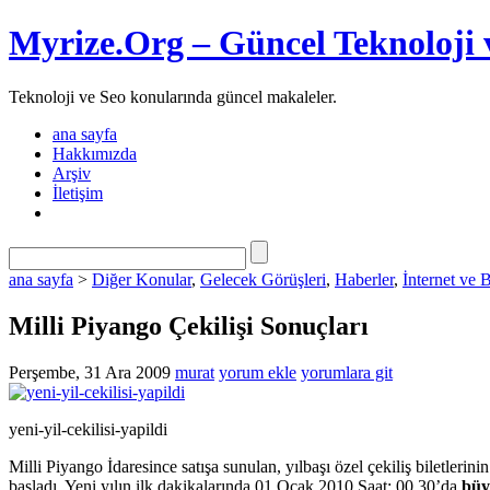
Myrize.Org – Güncel Teknoloji 
Teknoloji ve Seo konularında güncel makaleler.
ana sayfa
Hakkımızda
Arşiv
İletişim
ana sayfa
>
Diğer Konular
,
Gelecek Görüşleri
,
Haberler
,
İnternet ve B
Milli Piyango Çekilişi Sonuçları
Perşembe, 31 Ara 2009
murat
yorum ekle
yorumlara git
yeni-yil-cekilisi-yapildi
Milli Piyango İdaresince satışa sunulan, yılbaşı özel çekiliş biletlerin
başladı. Yeni yılın ilk dakikalarında 01 Ocak 2010 Saat: 00.30’da
büy