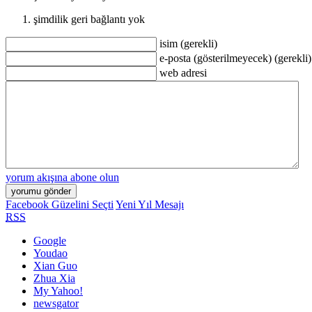
şimdilik geri bağlantı yok
isim (gerekli)
e-posta (gösterilmeyecek) (gerekli)
web adresi
yorum akışına abone olun
Facebook Güzelini Seçti
Yeni Yıl Mesajı
RSS
Google
Youdao
Xian Guo
Zhua Xia
My Yahoo!
newsgator