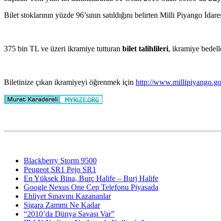
Bilet stoklarının yüzde 96’sının satıldığını belirten Milli Piyango İ
375 bin TL ve üzeri ikramiye tutturan
bilet talihlileri
, ikramiye bedell
Biletinize çıkan ikramiyeyi öğrenmek için
http://www.millipiyango.gov
Blackberry Storm 9500
Peugeot SR1 Pejo SR1
En Yüksek Bina, Burç Halife – Burj Halife
Google Nexus One Cep Telefonu Piyasada
Ehliyet Sınavını Kazananlar
Sigara Zammı Ne Kadar
“2010’da Dünya Savaşı Var”