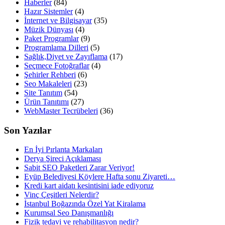
Haberler
(84)
Hazır Sistemler
(4)
İnternet ve Bilgisayar
(35)
Müzik Dünyası
(4)
Paket Programlar
(9)
Programlama Dilleri
(5)
Sağlık,Diyet ve Zayıflama
(17)
Seçmece Fotoğraflar
(4)
Şehirler Rehberi
(6)
Seo Makaleleri
(23)
Site Tanıtım
(54)
Ürün Tanıtımı
(27)
WebMaster Tecrübeleri
(36)
Son Yazılar
En İyi Pırlanta Markaları
Derya Şireci Açıklaması
Sabit SEO Paketleri Zarar Veriyor!
Eyüp Belediyesi Köylere Hafta sonu Ziyareti…
Kredi kart aidatı kesintisini iade ediyoruz
Vinç Çeşitleri Nelerdir?
İstanbul Boğazında Özel Yat Kiralama
Kurumsal Seo Danışmanlığı
Fizik tedavi ve rehabilitasyon nedir?