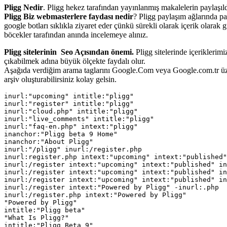
Pligg Nedir
. Pligg hekez tarafından yayınlanmış makalelerin paylaşıl
Pligg Biz webmasterlere faydası nedir
? Pligg paylaşım ağlarında pay
google botları sıklıkla ziyaret eder çünkü sürekli olarak içerik olarak
böcekler tarafından anında incelemeye alınız.
Pligg sitelerinin Seo Açısından önemi.
Pligg sitelerinde içeriklerim
çıkabilmek adına büyük ölçekte faydalı olur.
Aşağıda verdiğim arama taglarını Google.Com veya Google.com.tr üzeri
arşiv oluşturabilirsiniz kolay gelsin.
inurl:"upcoming" intitle:"pligg"

inurl:"register" intitle:"pligg" 

inurl:"cloud.php" intitle:"pligg"

inurl:"live_comments" intitle:"pligg"

inurl:"faq-en.php" intext:"pligg"

inanchor:"Pligg beta 9 Home"

inanchor:"About Pligg"

inurl:"/pligg" inurl:/register.php

inurl:register.php intext:"upcoming" intext:"published"
inurl:/register intext:"upcoming" intext:"published" in
inurl:/register intext:"upcoming" intext:"published" in
inurl:/register intext:"upcoming" intext:"published" in
inurl:/register intext:"Powered by Pligg" -inurl:.php

inurl:/register.php intext:"Powered by Pligg"

"Powered by Pligg"

intitle:"Pligg beta"

"What Is Pligg?"

intitle:"Pligg Beta 9"
