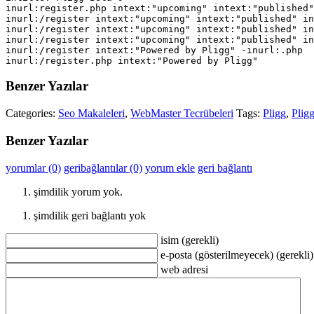
inurl:register.php intext:"upcoming" intext:"published"
inurl:/register intext:"upcoming" intext:"published" in
inurl:/register intext:"upcoming" intext:"published" in
inurl:/register intext:"upcoming" intext:"published" in
inurl:/register intext:"Powered by Pligg" -inurl:.php

inurl:/register.php intext:"Powered by Pligg"
Benzer Yazılar
Categories:
Seo Makaleleri
,
WebMaster Tecrübeleri
Tags:
Pligg
,
Plig
Benzer Yazılar
yorumlar (0)
geribağlantılar (0)
yorum ekle
geri bağlantı
şimdilik yorum yok.
şimdilik geri bağlantı yok
isim (gerekli)
e-posta (gösterilmeyecek) (gerekli)
web adresi