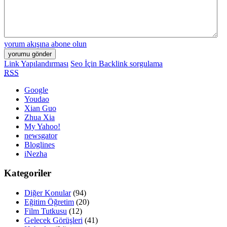
yorum akışına abone olun
Link Yapılandırması
Seo İçin Backlink sorgulama
RSS
Google
Youdao
Xian Guo
Zhua Xia
My Yahoo!
newsgator
Bloglines
iNezha
Kategoriler
Diğer Konular
(94)
Eğitim Öğretim
(20)
Film Tutkusu
(12)
Gelecek Görüşleri
(41)