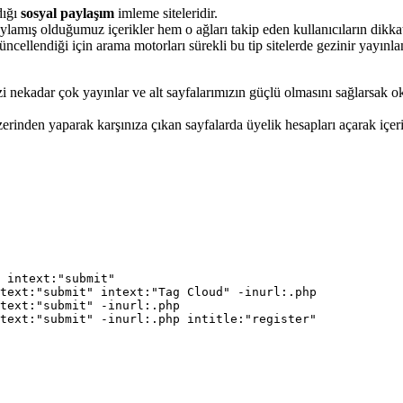
dığı
sosyal paylaşım
imleme siteleridir.
lamış olduğumuz içerikler hem o ağları takip eden kullanıcıların dikkatin
 güncellendiği için arama motorları sürekli bu tip sitelerde gezinir yay
izi nekadar çok yayınlar ve alt sayfalarımızın güçlü olmasını sağlarsa
nden yaparak karşınıza çıkan sayfalarda üyelik hesapları açarak içerikl
 intext:"submit"

text:"submit" intext:"Tag Cloud" -inurl:.php

text:"submit" -inurl:.php

text:"submit" -inurl:.php intitle:"register"
