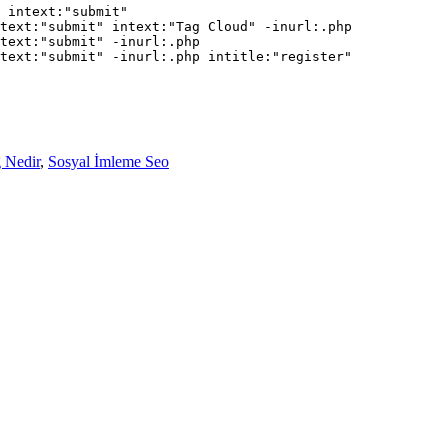
 intext:"submit"

text:"submit" intext:"Tag Cloud" -inurl:.php

text:"submit" -inurl:.php

text:"submit" -inurl:.php intitle:"register"

g Nedir
,
Sosyal İmleme Seo