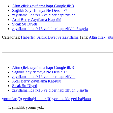
Altın çilek zayıflama hapı Google ilk 3
Sağlıklı Zayıflamaya Ne Dersiniz?
zayıflama lida fx15 ve biber hapı zlfvbh
Acai Berry Zayıflama Kapsülü
Sıcak Su Diyeti
zayıflama lida fx15 ve biber hapı zlfvbh 5.sayfa
Categories:
Haberler
,
Sağlık,Diyet ve Zayıflama
Tags:
Altın çilek
,
alt
Altın çilek zayıflama hapı Google ilk 3
Sağlıklı Zayıflamaya Ne Dersiniz?
zayıflama lida fx15 ve biber hapı zlfvbh
Acai Berry Zayıflama Kapsülü
Sıcak Su Diyeti
zayıflama lida fx15 ve biber hapı zlfvbh 5.sayfa
yorumlar (0)
geribağlantılar (0)
yorum ekle
geri bağlantı
şimdilik yorum yok.