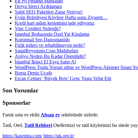
En İyi Pırlanta Markaları
Derya Şireci Açıklaması
Sabit SEO Paketleri Zarar Veriyor!
Eyüp Belediyesi Köylere Hafta sonu Ziyareti…
Kredi kart aidatı kesintisini iade ediyoruz
Vinç Çeşitleri Nelerdir?
İstanbul Boğazında Özel Yat Kiralama
Kurumsal Seo Danışmanlığı
Fizik tedavi ve rehabilitasyon nedir?
SanalReyonum.Com Mağdurları
Anjiyo Neden Bu Kadar Önemlidir?
İstanbul İkinci El Eşya Satın Al
WordPress Toplu Yorum silme ve WordPress Akismet Spam 
Bursa Deniz Uçağı
Ercan Çetiner ‘Büyük Reis’ Genç Yaşta Vefat Etti
Son Yorumlar
Sponsorlar
Faruk usta ve ekibi
Ahşap ev
sektöründe sizlerle.
Tatil, Otel,
Tatil Rehberi
Otellerinizi ve tatil köylerinizi bu sitede ya
https://kasentra.com/
https://uk.org.tr/