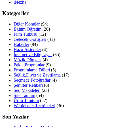
iNezha
Kategoriler
Diğer Konular
(94)
Eğitim Öğretim
(20)
Film Tutkusu
(12)
Gelecek Görüşleri
(41)
Haberler
(84)
Hazır Sistemler
(4)
İnternet ve Bilgisayar
(35)
Müzik Dünyası
(4)
Paket Programlar
(9)
Programlama Dilleri
(5)
Sağlık,Diyet ve Zayıflama
(17)
Seçmece Fotoğraflar
(4)
Şehirler Rehberi
(6)
Seo Makaleleri
(23)
Site Tanıtım
(54)
Ürün Tanıtımı
(27)
WebMaster Tecrübeleri
(36)
Son Yazılar