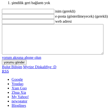
şimdilik geri bağlantı yok
isim (gerekli)
e-posta (gösterilmeyecek) (gerekli)
web adresi
yorum akışına abone olun
Bulut Bilişim
Myrize Diskalifiye :D
RSS
Google
Youdao
Xian Guo
Zhua Xia
My Yahoo!
newsgator
Bloglines