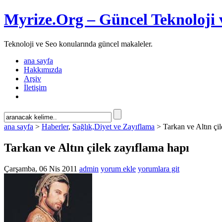
Myrize.Org – Güncel Teknoloji 
Teknoloji ve Seo konularında güncel makaleler.
ana sayfa
Hakkımızda
Arşiv
İletişim
ana sayfa
>
Haberler
,
Sağlık,Diyet ve Zayıflama
> Tarkan ve Altın çil
Tarkan ve Altın çilek zayıflama hapı
Çarşamba, 06 Nis 2011
admin
yorum ekle
yorumlara git