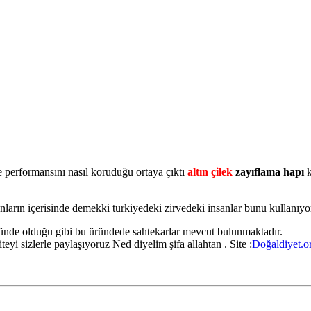
kçe performansını nasıl koruduğu ortaya çıktı
altın çilek
zayıflama hapı
k
n içerisinde demekki turkiyedeki zirvedeki insanlar bunu kullanıyors
ründe olduğu gibi bu üründede sahtekarlar mevcut bulunmaktadır.
iteyi sizlerle paylaşıyoruz Ned diyelim şifa allahtan . Site :
Doğaldiyet.o