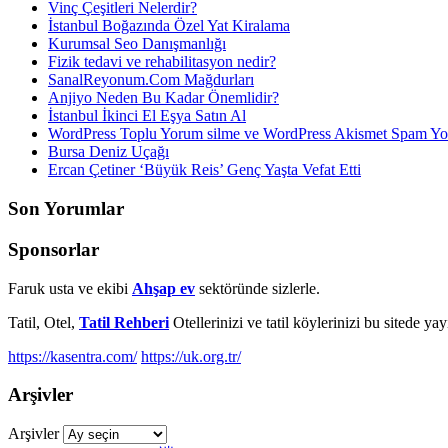
Vinç Çeşitleri Nelerdir?
İstanbul Boğazında Özel Yat Kiralama
Kurumsal Seo Danışmanlığı
Fizik tedavi ve rehabilitasyon nedir?
SanalReyonum.Com Mağdurları
Anjiyo Neden Bu Kadar Önemlidir?
İstanbul İkinci El Eşya Satın Al
WordPress Toplu Yorum silme ve WordPress Akismet Spam 
Bursa Deniz Uçağı
Ercan Çetiner ‘Büyük Reis’ Genç Yaşta Vefat Etti
Son Yorumlar
Sponsorlar
Faruk usta ve ekibi
Ahşap ev
sektöründe sizlerle.
Tatil, Otel,
Tatil Rehberi
Otellerinizi ve tatil köylerinizi bu sitede ya
https://kasentra.com/
https://uk.org.tr/
Arşivler
Arşivler