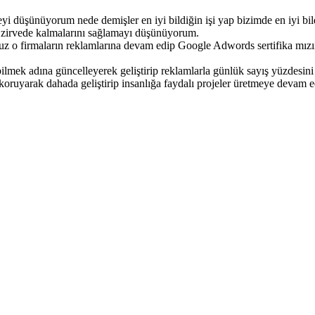
i düşünüyorum nede demişler en iyi bildiğin işi yap bizimde en iyi bil
ıp zirvede kalmalarını sağlamayı düşünüyorum.
uz o firmaların reklamlarına devam edip Google Adwords sertifika mızın
ebilmek adına güncelleyerek geliştirip reklamlarla günlük sayış yüzdesi
koruyarak dahada geliştirip insanlığa faydalı projeler üretmeye devam e