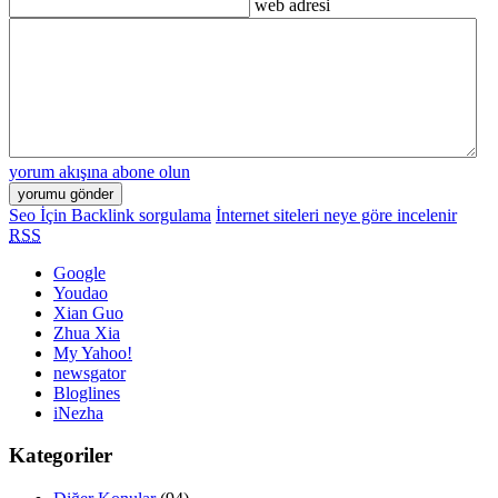
web adresi
yorum akışına abone olun
Seo İçin Backlink sorgulama
İnternet siteleri neye göre incelenir
RSS
Google
Youdao
Xian Guo
Zhua Xia
My Yahoo!
newsgator
Bloglines
iNezha
Kategoriler