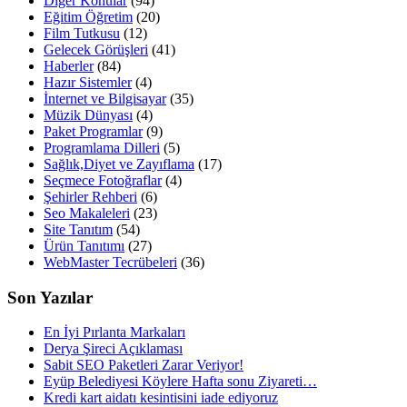
Diğer Konular
(94)
Eğitim Öğretim
(20)
Film Tutkusu
(12)
Gelecek Görüşleri
(41)
Haberler
(84)
Hazır Sistemler
(4)
İnternet ve Bilgisayar
(35)
Müzik Dünyası
(4)
Paket Programlar
(9)
Programlama Dilleri
(5)
Sağlık,Diyet ve Zayıflama
(17)
Seçmece Fotoğraflar
(4)
Şehirler Rehberi
(6)
Seo Makaleleri
(23)
Site Tanıtım
(54)
Ürün Tanıtımı
(27)
WebMaster Tecrübeleri
(36)
Son Yazılar
En İyi Pırlanta Markaları
Derya Şireci Açıklaması
Sabit SEO Paketleri Zarar Veriyor!
Eyüp Belediyesi Köylere Hafta sonu Ziyareti…
Kredi kart aidatı kesintisini iade ediyoruz