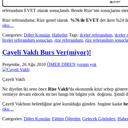
referandum EVET olarak sonuçlandı. Bende Rize’nin sonuçlarını mer
Rize referanduma; Rize genel olarak
%76 ile EVET
der iken %24 i
oku…
Categories:
Diğer Konular
,
Haberler
Tags:
ilçeler referandum
,
ilçeler
ilçeler referandum sonuçları
,
rize referandum
,
rize referandum sonuçla
Çayeli Vakfı Burs Ver(miyor)!
Perşembe, 26 Ağu 2010
ÖMER DİREN
yorum yok
Çayeli Vakfı
Ne diyelim iki sene önce
Rize Vakfı’
da ekonomik krizi sebep göstere
vermeye devam edecek mi her hangi bir bilgim yok doğrusu. Şimdi 
Çayeli Vakfının belirtdiğine göre kurulduğu günden bugüne kadar
he
oku…
Categories:
Diğer Konular
,
Eğitim Öğretim
,
Gelecek Görüşleri
,
Haber