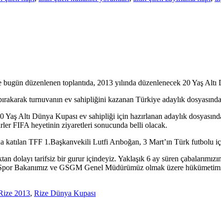
e bugün düzenlenen toplantıda, 2013 yılında düzenlenecek 20 Yaş Altı
ırakarak turnuvanın ev sahipliğini kazanan Türkiye adaylık dosyasında 
 Yaş Altı Dünya Kupası ev sahipliği için hazırlanan adaylık dosyasında
rler FIFA heyetinin ziyaretleri sonucunda belli olacak.
 katılan TFF 1.Başkanvekili Lutfi Arıboğan, 3 Mart’ın Türk futbolu içi
 dolayı tarifsiz bir gurur içindeyiz. Yaklaşık 6 ay süren çabalarımızı
por Bakanımız ve GSGM Genel Müdürümüz olmak üzere hükümetimizin ve
Rize 2013
,
Rize Dünya Kupası