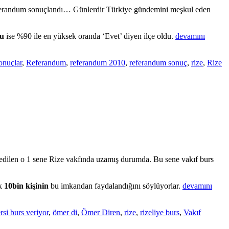
erandum sonuçlandı… Günlerdir Türkiye gündemini meşkul eden
su
ise %90 ile en yüksek oranda ‘Evet’ diyen ilçe oldu.
devamını
sonuçlar
,
Referandum
,
referandum 2010
,
referandum sonuç
,
rize
,
Rize
sedilen o 1 sene Rize vakfında uzamış durumda. Bu sene vakıf burs
ık
10bin kişinin
bu imkandan faydalandığını söylüyorlar.
devamını
rsi burs veriyor
,
ömer di
,
Ömer Diren
,
rize
,
rizeliye burs
,
Vakıf