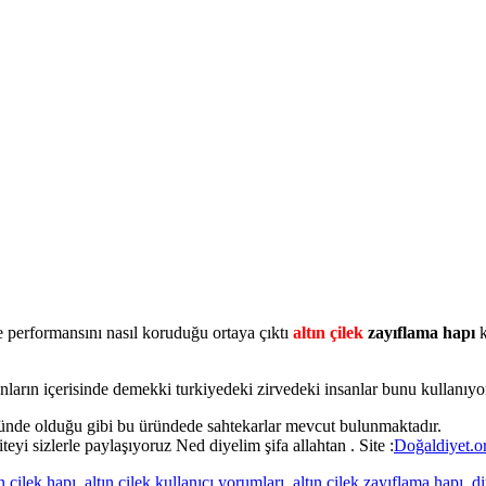
kçe performansını nasıl koruduğu ortaya çıktı
altın çilek
zayıflama hapı
k
n içerisinde demekki turkiyedeki zirvedeki insanlar bunu kullanıyors
ründe olduğu gibi bu üründede sahtekarlar mevcut bulunmaktadır.
iteyi sizlerle paylaşıyoruz Ned diyelim şifa allahtan . Site :
Doğaldiyet.o
ın çilek hapı
,
altın çilek kullanıcı yorumları
,
altın çilek zayıflama hapı
,
di