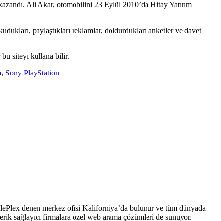
 kazandı. Ali Akar, otomobilini 23 Eylül 2010’da Hitay Yatırım
kudukları, paylaştıkları reklamlar, doldurdukları anketler ve davet
u siteyı kullana bilir.
a
,
Sony PlayStation
glePlex denen merkez ofisi Kaliforniya’da bulunur ve tüm dünyada
 içerik sağlayıcı firmalara özel web arama çözümleri de sunuyor.