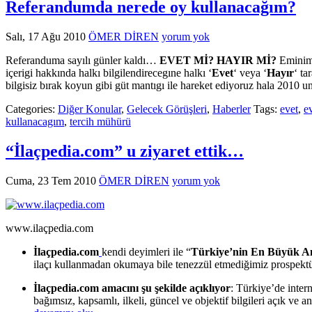
Referandumda nerede oy kullanacağım?
Salı, 17 Ağu 2010
ÖMER DİREN
yorum yok
Referanduma sayılı günler kaldı…
EVET Mİ? HAYIR Mİ?
Eminim 
içerigi hakkında halkı bilgilendirecegıne halkı ‘
Evet
‘ veya ‘
Hayır
‘ ta
bilgisiz bırak koyun gibi güt mantıgı ile hareket ediyoruz hala 2010 
Categories:
Diğer Konular
,
Gelecek Görüşleri
,
Haberler
Tags:
evet
,
e
kullanacagım
,
tercih mühürü
“İlaçpedia.com” u ziyaret ettik…
Cuma, 23 Tem 2010
ÖMER DİREN
yorum yok
www.ilaçpedia.com
İlaçpedia.com
kendi deyimleri ile “
Türkiye’nin En Büyük Anla
ilaçı kullanmadan okumaya bile tenezzül etmediğimiz prospektüsler
İlaçpedia.com amacını şu şekilde açıklıyor
: Türkiye’de inter
bağımsız, kapsamlı, ilkeli, güncel ve objektif bilgileri açık ve 