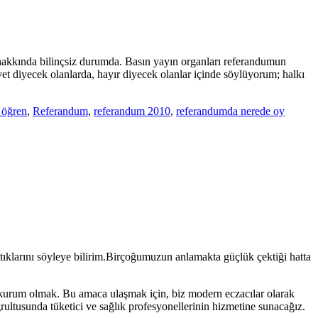
hakkında bilinçsiz durumda. Basın yayın organları referandumun
vet diyecek olanlarda, hayır diyecek olanlar içinde söylüyorum; halkı
 öğren
,
Referandum
,
referandum 2010
,
referandumda nerede oy
ttıklarını söyleye bilirim.Birçoğumuzun anlamakta güçlük çektiği hatta
eren kurum olmak. Bu amaca ulaşmak için, biz modern eczacılar olarak
ğrultusunda tüketici ve sağlık profesyonellerinin hizmetine sunacağız.