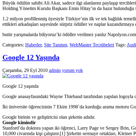
Büyük ödülün sahibi Ali Akar, sadece ilgi alanlarını paylaşıp tercihl
Holding Yönetim Kurulu Başkanı Emin Hitay’ın da hazır bulunduğu tö
1.2 milyon profillenmiş üyesiyle Türkiye’nin ilk ve tek bağlılık temell
ettikleri arkadaşları sayesinde sürpriz ödüller ve naplar kazandırmaya
butür yarışmalarda biliyoruz’ki ödüller verilmez yanlız Napolyon.com 
Categories:
Haberler
,
Site Tanıtım
,
WebMaster Tecrübeleri
Tags:
Aud
Google 12 Yaşında
Çarşamba, 29 Eyl 2010
admin
yorum yok
Google 12 yaşında
Google anasayfasındaki Wayne Thiebaud tarafından yapılan logoyl
İki üniversite öğrencisinin 7 Ekim 1998`da kurduğu arama motoru Go
Google birinin ve geliştiricisi olan şirketin adıdır.
Google kimindir
Stanford’da doktora yapan iki öğrenci, Larry Page ve Sergey Brin, G
10,000 civarında kişi çalıştırır.[1] Şirketin sermaye ortakları, Kleine