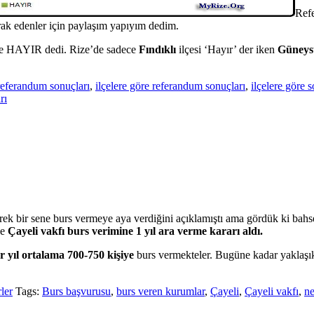
Ref
ak edenler için paylaşım yapıyım dedim.
le HAYIR dedi. Rize’de sadece
Fındıklı
ilçesi ‘Hayır’ der iken
Güney
 referandum sonuçları
,
ilçelere göre referandum sonuçları
,
ilçelere göre 
rı
rek bir sene burs vermeye aya verdiğini açıklamıştı ama gördük ki bah
de
Çayeli vakfı burs verimine 1 yıl ara verme kararı aldı.
r yıl ortalama 700-750 kişiye
burs vermekteler. Bugüne kadar yaklaş
ler
Tags:
Burs başvurusu
,
burs veren kurumlar
,
Çayeli
,
Çayeli vakfı
,
ne