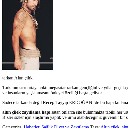
tarkan Altın çilrk
Tarkanın sırrı ortaya çıktı megasıtar rarkan gençliğini ve yıllar geçti
ve insanların yaşlanmasını önleyci özelliği başta geliyor.
Sadece tarkanda değil Recep Tayyip ERDOĞAN ‘de bu hapı kullananları
altın çilek zayıflama hapı
satan onlarca site bulunmakta tabiki her ü
Bizler sizler için araştırma yaptık ve ürnü alabileceğiniz güvenilir bir s
Categories:
Haberler
,
Sağlık,Diyet ve Zayıflama
Tags:
Altın çilek
,
alt