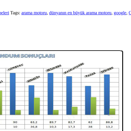
eleri
Tags:
arama motoru
,
dünyanın en büyük arama motoru
,
google
,
G