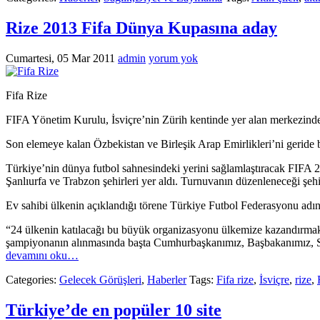
Rize 2013 Fifa Dünya Kupasına aday
Cumartesi, 05 Mar 2011
admin
yorum yok
Fifa Rize
FIFA Yönetim Kurulu, İsviçre’nin Zürih kentinde yer alan merkezind
Son elemeye kalan Özbekistan ve Birleşik Arap Emirlikleri’ni geride b
Türkiye’nin dünya futbol sahnesindeki yerini sağlamlaştıracak FIFA 20
Şanlıurfa ve Trabzon şehirleri yer aldı. Turnuvanın düzenleneceği şehi
Ev sahibi ülkenin açıklandığı törene Türkiye Futbol Federasyonu adına
“24 ülkenin katılacağı bu büyük organizasyonu ülkemize kazandırmaktan
şampiyonanın alınmasında başta Cumhurbaşkanımız, Başbakanımız, S
devamını oku…
Categories:
Gelecek Görüşleri
,
Haberler
Tags:
Fifa rize
,
İsviçre
,
rize
,
Türkiye’de en popüler 10 site