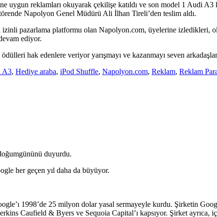
erine uygun reklamları okuyarak çekilişe katıldı ve son model 1 Audi A3
rende Napolyon Genel Müdürü Ali İlhan Tireli’den teslim aldı.
i izinli pazarlama platformu olan Napolyon.com, üyelerine izledikleri, o
 devam ediyor.
ödülleri hak edenlere veriyor yarışmayı ve kazanmayı seven arkadaşlar b
i A3
,
Hediye araba
,
iPod Shuffle
,
Napolyon.com
,
Reklam
,
Reklam Par
a doğumgününü duyurdu.
ogle her geçen yıl daha da büyüyor.
oogle’ı 1998’de 25 milyon dolar yasal sermayeyle kurdu. Şirketin Goo
r Perkins Caufield & Byers ve Sequoia Capital’ı kapsıyor. Şirket ayrıca,