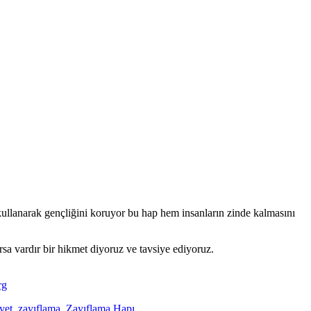
ullanarak gençliğini koruyor bu hap hem insanların zinde kalmasını
a vardır bir hikmet diyoruz ve tavsiye ediyoruz.
rg
yet
,
zayıflama
,
Zayıflama Hapı