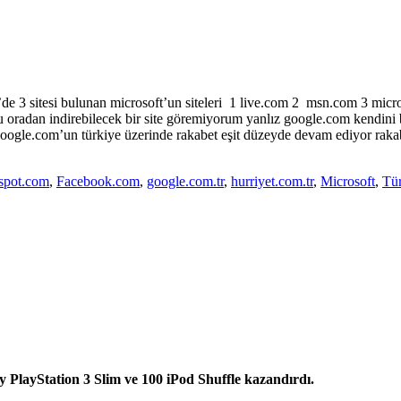
de 3 sitesi bulunan microsoft’un siteleri 1 live.com 2 msn.com 3 micro
’u oradan indirebilecek bir site göremiyorum yanlız google.com kendin
 google.com’un türkiye üzerinde rakabet eşit düzeyde devam ediyor rak
spot.com
,
Facebook.com
,
google.com.tr
,
hurriyet.com.tr
,
Microsoft
,
Tü
y PlayStation
3 Slim ve 100 iPod Shuffle kazandırdı.