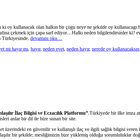
ki oy kullanacak olan halkın bir çogu neye ne şekılde oy kullanacagı 
rafına çekmek için çapa sarf ediyor…Halkı neden bilgilendirsinler ki? e
un Türkiyesinde.
devamını oku…
vet mi hayır mı
,
hayır
,
neden evet
,
neden hayır
,
nerede oy kullanacaksın
şılır İlaç Bilgisi ve Eczacılık Platformu”
.Türkiyede bir ilke imza a
i anlar bir dil ile bize sunan bir site.
net üzerindeki en güvenilir ve kullanışlı ilaç ve ilgili sağlık bilgisi v
anlaşılır bir şekilde; mesliğimizin bize yüklemiş olduğu sorumluluklar do