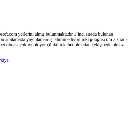
soft.com yerlerinı almış bulunmaktadır 1’inci sırada bulunan
i bu sıralamada yayınlamamış tahmin ediyorumki google.com 3 sırada
abet olması çok ıyı oluyor çünkü rekabet olmadan çekişmede olmaz
rkiye