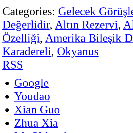
Categories:
Gelecek Görüşle
Değerlidir
,
Altın Rezervi
,
Al
Özelliği
,
Amerika Bileşik De
Karadereli
,
Okyanus
RSS
Google
Youdao
Xian Guo
Zhua Xia