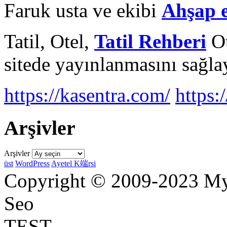
Faruk usta ve ekibi
Ahşap 
Tatil, Otel,
Tatil Rehberi
Ot
sitede yayınlanmasını sağlay
https://kasentra.com/
https:/
Arşivler
Arşivler
üst
WordPress
Ayetel K端rsi
Copyright © 2009-2023 Myr
Seo
TEST