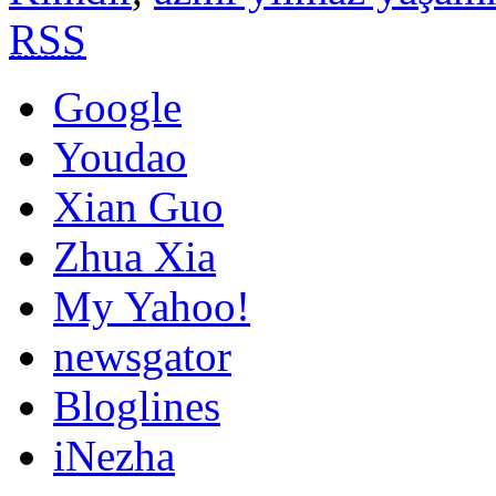
RSS
Google
Youdao
Xian Guo
Zhua Xia
My Yahoo!
newsgator
Bloglines
iNezha