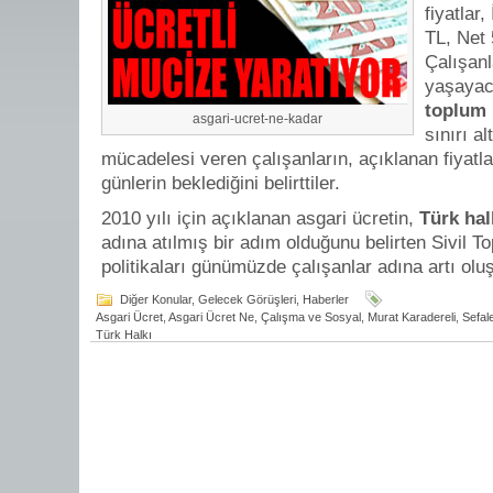
fiyatlar,
TL, Net 
Çalışanl
yaşayac
toplum
asgari-ucret-ne-kadar
sınırı 
mücadelesi veren çalışanların, açıklanan fiyatlar
günlerin beklediğini belirttiler.
2010 yılı için açıklanan asgari ücretin,
Türk hal
adına atılmış bir adım olduğunu belirten Sivil T
politikaları günümüzde çalışanlar adına artı ol
Diğer Konular
,
Gelecek Görüşleri
,
Haberler
Asgari Ücret
,
Asgari Ücret Ne
,
Çalışma ve Sosyal
,
Murat Karadereli
,
Sefal
Türk Halkı