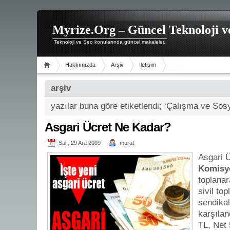
Myrize.Org – Güncel Teknoloji v
Teknoloji ve Seo konularında güncel makaleler.
Hakkımızda
Arşiv
İletişim
arşiv
yazılar buna göre etiketlendi; ‘Çalışma ve Sosy
Asgari Ücret Ne Kadar?
Salı, 29 Ara 2009
murat
Asgari 
Komisy
toplanar
sivil to
sendikal
karşılan
TL, Net 