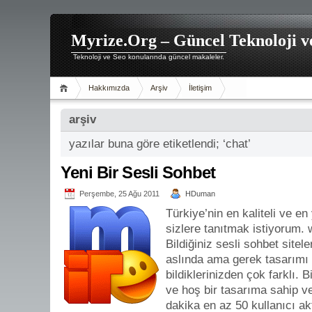
Myrize.Org – Güncel Teknoloji v
Teknoloji ve Seo konularında güncel makaleler.
Hakkımızda
Arşiv
İletişim
arşiv
yazılar buna göre etiketlendi; ‘chat’
Yeni Bir Sesli Sohbet
Perşembe, 25 Ağu 2011
HDuman
Türkiye’nin en kaliteli ve en
sizlere tanıtmak istiyorum.
Bildiğiniz sesli sohbet sitel
aslında ama gerek tasarımı 
bildiklerinizden çok farklı. B
ve hoş bir tasarıma sahip 
dakika en az 50 kullanıcı ak