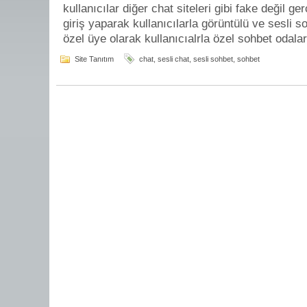
kullanıcılar diğer chat siteleri gibi fake değil ge
giriş yaparak kullanıcılarla görüntülü ve sesli s
özel üye olarak kullanıcıalrla özel sohbet odaları
Site Tanıtım
chat
,
sesli chat
,
sesli sohbet
,
sohbet