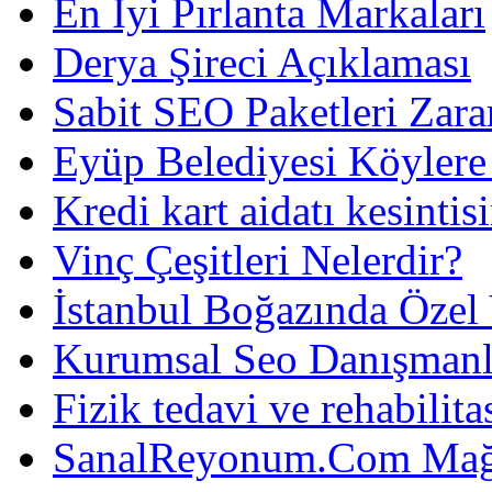
En İyi Pırlanta Markaları
Derya Şireci Açıklaması
Sabit SEO Paketleri Zara
Eyüp Belediyesi Köylere
Kredi kart aidatı kesintis
Vinç Çeşitleri Nelerdir?
İstanbul Boğazında Özel
Kurumsal Seo Danışmanl
Fizik tedavi ve rehabilit
SanalReyonum.Com Mağd