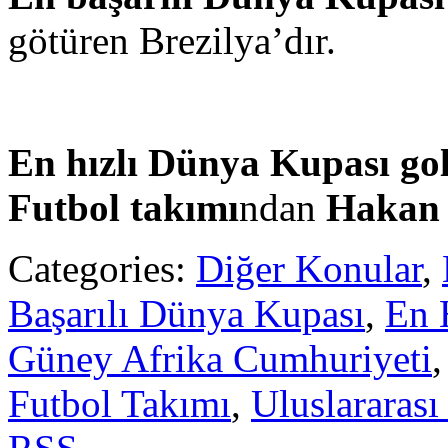
götüren Brezilya’dır.
En hızlı Dünya Kupası go
Futbol takımı
ndan
Hakan
Categories:
Diğer Konular
,
Başarılı Dünya Kupası
,
En 
Güney Afrika Cumhuriyeti
Futbol Takımı
,
Uluslararası