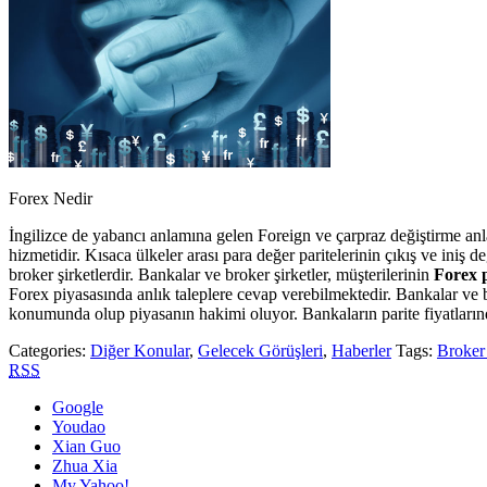
Forex Nedir
İngilizce de yabancı anlamına gelen Foreign ve çarpraz değiştirme an
hizmetidir. Kısaca ülkeler arası para değer paritelerinin çıkış ve iniş d
broker şirketlerdir. Bankalar ve broker şirketler, müşterilerinin
Forex p
Forex piyasasında anlık taleplere cevap verebilmektedir. Bankalar ve br
konumunda olup piyasanın hakimi oluyor. Bankaların parite fiyatlarınd
Categories:
Diğer Konular
,
Gelecek Görüşleri
,
Haberler
Tags:
Broker
RSS
Google
Youdao
Xian Guo
Zhua Xia
My Yahoo!