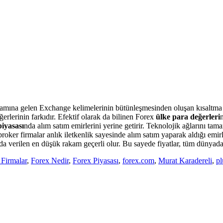
lamına gelen Exchange kelimelerinin bütünleşmesinden oluşan kısaltma bi
eğerlerinin farkıdır. Efektif olarak da bilinen Forex
ülke para değerleri
iyasası
nda alım satım emirlerini yerine getirir. Teknolojik ağlarını tam
oker firmalar anlık iletkenlik sayesinde alım satım yaparak aldığı emirl
a verilen en düşük rakam geçerli olur. Bu sayede fiyatlar, tüm dünyada
 Firmalar
,
Forex Nedir
,
Forex Piyasası
,
forex.com
,
Murat Karadereli
,
p