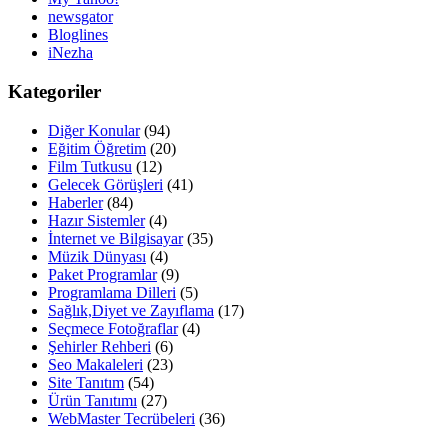
newsgator
Bloglines
iNezha
Kategoriler
Diğer Konular
(94)
Eğitim Öğretim
(20)
Film Tutkusu
(12)
Gelecek Görüşleri
(41)
Haberler
(84)
Hazır Sistemler
(4)
İnternet ve Bilgisayar
(35)
Müzik Dünyası
(4)
Paket Programlar
(9)
Programlama Dilleri
(5)
Sağlık,Diyet ve Zayıflama
(17)
Seçmece Fotoğraflar
(4)
Şehirler Rehberi
(6)
Seo Makaleleri
(23)
Site Tanıtım
(54)
Ürün Tanıtımı
(27)
WebMaster Tecrübeleri
(36)