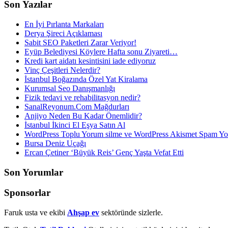
Son Yazılar
En İyi Pırlanta Markaları
Derya Şireci Açıklaması
Sabit SEO Paketleri Zarar Veriyor!
Eyüp Belediyesi Köylere Hafta sonu Ziyareti…
Kredi kart aidatı kesintisini iade ediyoruz
Vinç Çeşitleri Nelerdir?
İstanbul Boğazında Özel Yat Kiralama
Kurumsal Seo Danışmanlığı
Fizik tedavi ve rehabilitasyon nedir?
SanalReyonum.Com Mağdurları
Anjiyo Neden Bu Kadar Önemlidir?
İstanbul İkinci El Eşya Satın Al
WordPress Toplu Yorum silme ve WordPress Akismet Spam 
Bursa Deniz Uçağı
Ercan Çetiner ‘Büyük Reis’ Genç Yaşta Vefat Etti
Son Yorumlar
Sponsorlar
Faruk usta ve ekibi
Ahşap ev
sektöründe sizlerle.