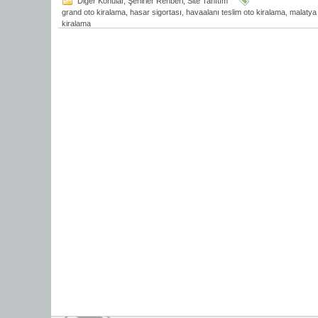
Diğer Konular
,
Şehirler Rehberi
,
Site Tanıtım
grand oto kiralama
,
hasar sigortası
,
havaalanı teslim oto kiralama
,
malatya
kiralama