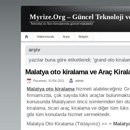
Myrize.Org – Güncel Teknoloji v
Teknoloji ve Seo konularında güncel makaleler.
Hakkımızda
Arşiv
İletişim
arşiv
yazılar buna göre etiketlendi; ‘grand oto kirala
Malatya oto kiralama ve Araç Kira
Pazartesi, 10 Eki 2011
admin
Malatya oto kiralama
hizmeti alabileceğiniz G
firmamızda, çok sayıda lüks araçlar bulunmakta
konusunda Malatyanın öncü isimlerinden biri ol
kiralama, ticari araç kiralama ve diğer tüm lüks
gibi tüm konularda hizmet vermektedir.
Malatya Oto Kiralama (Tıklayınız) == >
Malaty