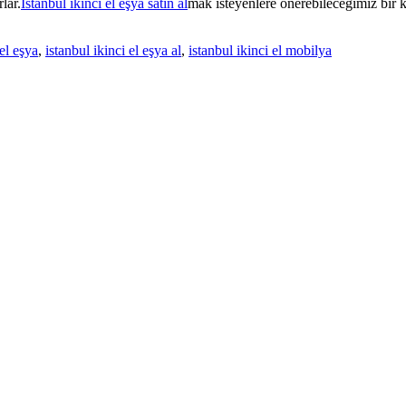
lar.
İstanbul ikinci el eşya satın al
mak isteyenlere önerebilecegimiz bir ka
 el eşya
,
istanbul ikinci el eşya al
,
istanbul ikinci el mobilya