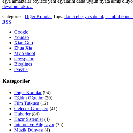
eşya almaktalar böylece yeni eşyalarını daha uygun fiyata almış oluyor
devamını oku…
Categories:
Diğer Konular
Tags:
ikinci el eşya satın al
,
istanbul ikinci
RSS
Google
Youdao
Xian Guo
Zhua Xia
My Yahoo!
newsgator
Bloglines
iNezha
Kategoriler
Diğer Konular
(94)
Eğitim Öğretim
(20)
Film Tutkusu
(12)
Gelecek Görüşleri
(41)
Haberler
(84)
Hazır Sistemler
(4)
İnternet ve Bilgisayar
(35)
Müzik Dünyası
(4)