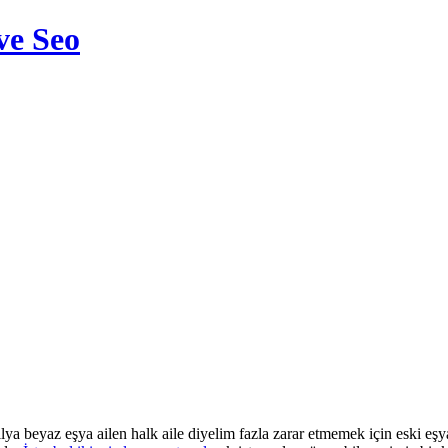
ve Seo
lya beyaz eşya ailen halk aile diyelim fazla zarar etmemek için eski eşya