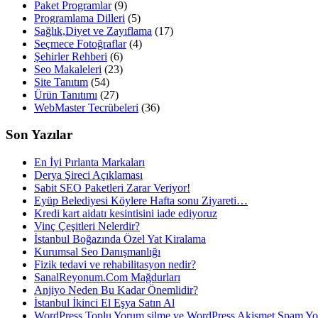
Paket Programlar
(9)
Programlama Dilleri
(5)
Sağlık,Diyet ve Zayıflama
(17)
Seçmece Fotoğraflar
(4)
Şehirler Rehberi
(6)
Seo Makaleleri
(23)
Site Tanıtım
(54)
Ürün Tanıtımı
(27)
WebMaster Tecrübeleri
(36)
Son Yazılar
En İyi Pırlanta Markaları
Derya Şireci Açıklaması
Sabit SEO Paketleri Zarar Veriyor!
Eyüp Belediyesi Köylere Hafta sonu Ziyareti…
Kredi kart aidatı kesintisini iade ediyoruz
Vinç Çeşitleri Nelerdir?
İstanbul Boğazında Özel Yat Kiralama
Kurumsal Seo Danışmanlığı
Fizik tedavi ve rehabilitasyon nedir?
SanalReyonum.Com Mağdurları
Anjiyo Neden Bu Kadar Önemlidir?
İstanbul İkinci El Eşya Satın Al
WordPress Toplu Yorum silme ve WordPress Akismet Spam 