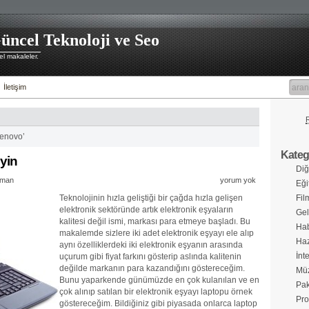
üncel Teknoloji ve Seo
l makaleler.
İletişim
lenovo’
Katego
yin
Diğ
man
yorum yok
Eği
Teknolojinin hızla geliştiği bir çağda hızla gelişen
Fil
elektronik sektöründe artık elektronik eşyaların
Gel
kalitesi değil ismi, markası para etmeye başladı. Bu
Hab
makalemde sizlere iki adet elektronik eşyayı ele alıp
Haz
aynı özelliklerdeki iki elektronik eşyanın arasında
İnt
uçurum gibi fiyat farkını gösterip aslında kalitenin
değilde markanın para kazandığını göstereceğim.
Müz
Bunu yaparkende günümüzde en çok kulanılan ve en
Pak
çok alınıp satılan bir elektronik eşyayı laptopu örnek
Pro
göstereceğim. Bildiğiniz gibi piyasada onlarca laptop