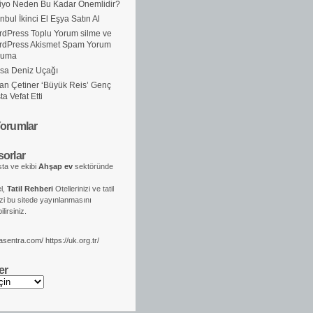
iyo Neden Bu Kadar Önemlidir?
anbul İkinci El Eşya Satın Al
dPress Toplu Yorum silme ve
rdPress Akismet Spam Yorum
ruma
sa Deniz Uçağı
an Çetiner ‘Büyük Reis’ Genç
ta Vefat Etti
orumlar
orlar
ta ve ekibi
Ahşap ev
sektöründe
el,
Tatil Rehberi
Otellerinizi ve tatil
izi bu sitede yayınlanmasını
lirsiniz.
kasentra.com/
https://uk.org.tr/
er