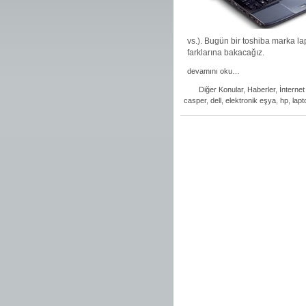
vs.). Bugün bir toshiba marka lap
farklarına bakacağız.
devamını oku…
Diğer Konular
,
Haberler
,
İnternet
casper
,
dell
,
elektronik eşya
,
hp
,
lapt