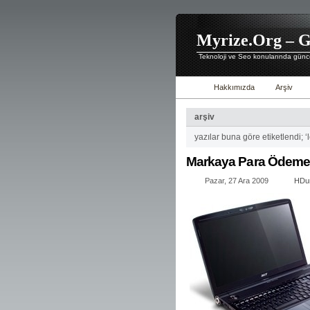
Myrize.Org – G
Teknoloji ve Seo konularında günce
Hakkımızda
Arşiv
arşiv
yazılar buna göre etiketlendi; ‘
Markaya Para Ödeme
Pazar, 27 Ara 2009
HDu