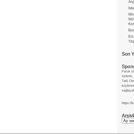
Anj
İst
Wor
Wo
Ko
Bur
Erc
Yaş
Son Y
Spons
Faruk us
sizlerle.
Tatil, Ot
köylerin
sağlayabi
https://
Arşivl
Arşivler