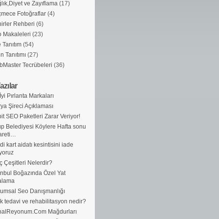
lık,Diyet ve Zayıflama
(17)
mece Fotoğraflar
(4)
irler Rehberi
(6)
 Makaleleri
(23)
e Tanıtım
(54)
n Tanıtımı
(27)
Master Tecrübeleri
(36)
azılar
İyi Pırlanta Markaları
ya Şireci Açıklaması
it SEO Paketleri Zarar Veriyor!
p Belediyesi Köylere Hafta sonu
areti…
di kart aidatı kesintisini iade
yoruz
ç Çeşitleri Nelerdir?
anbul Boğazında Özel Yat
alama
umsal Seo Danışmanlığı
ik tedavi ve rehabilitasyon nedir?
nalReyonum.Com Mağdurları