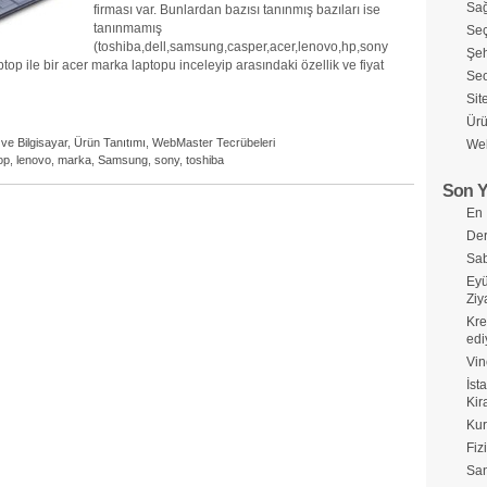
Sağ
firması var. Bunlardan bazısı tanınmış bazıları ise
tanınmamış
Seç
(toshiba,dell,samsung,casper,acer,lenovo,hp,sony
Şeh
top ile bir acer marka laptopu inceleyip arasındaki özellik ve fiyat
Seo
Sit
Ürü
 ve Bilgisayar
,
Ürün Tanıtımı
,
WebMaster Tecrübeleri
Web
op
,
lenovo
,
marka
,
Samsung
,
sony
,
toshiba
Son Y
En 
Der
Sab
Eyü
Ziy
Kre
edi
Vin
İst
Kir
Kur
Fiz
Sa