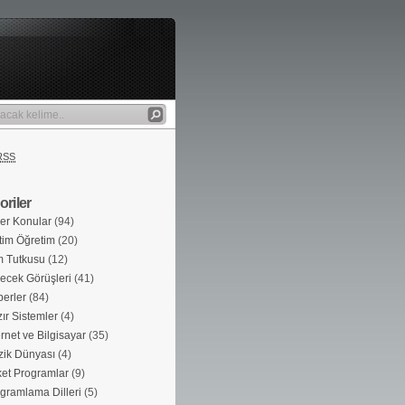
RSS
riler
er Konular
(94)
tim Öğretim
(20)
m Tutkusu
(12)
ecek Görüşleri
(41)
erler
(84)
ır Sistemler
(4)
ernet ve Bilgisayar
(35)
ik Dünyası
(4)
et Programlar
(9)
gramlama Dilleri
(5)