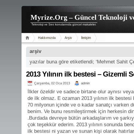
Myrize.Org – Güncel Teknoloji v
Teknoloji ve Seo konularında güncel makaleler.
Hakkımızda
Arşiv
İletişim
arşiv
yazılar buna göre etiketlendi; ‘Mehmet Sahit Çe
2013 Yılının ilk bestesi – Gizemli S
Çarşamba, 02 Oca 2013
admin
İlkler özeldir ve sadece birtane olur aynısı vey
de ilk olmaz. E ozaman 2013 yılının ilk bestesi
70 milyonun içinde ve o kadar sanatçı varken
benim. Ve bunu resmileştirmek için herkesin di
.Burdada devreye bütün arkadaşlarım ve şarkıyı
çok teşekkür ederim. 2013 yılının sonunda bend
ilk bestesi ni yazan ve sunan kişi olarak hatır