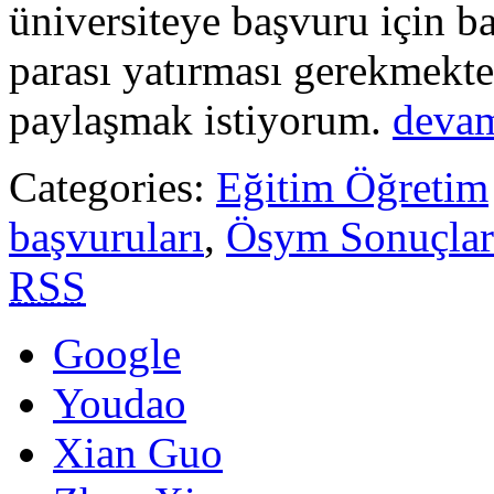
üniversiteye başvuru için ba
parası yatırması gerekmekted
paylaşmak istiyorum.
deva
Categories:
Eğitim Öğretim
başvuruları
,
Ösym Sonuçlar
RSS
Google
Youdao
Xian Guo