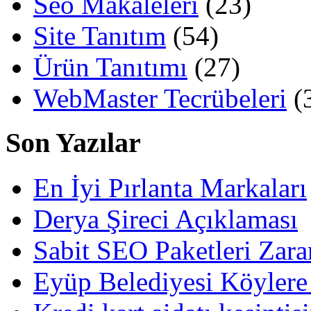
Seo Makaleleri
(23)
Site Tanıtım
(54)
Ürün Tanıtımı
(27)
WebMaster Tecrübeleri
(
Son Yazılar
En İyi Pırlanta Markaları
Derya Şireci Açıklaması
Sabit SEO Paketleri Zara
Eyüp Belediyesi Köylere