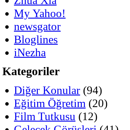
Zhua Xia
My Yahoo!
newsgator
Bloglines
iNezha
Kategoriler
Diğer Konular
(94)
Eğitim Öğretim
(20)
Film Tutkusu
(12)
Gelecek Görüşleri
(41)