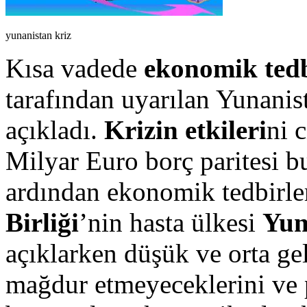
yunanistan kriz
Kısa vadede
ekonomik tedb
tarafından uyarılan Yunanis
açıkladı.
Krizin etkileri
ni 
Milyar Euro borç paritesi b
ardından ekonomik tedbirle
Birliği
’nin hasta ülkesi
Yun
açıklarken düşük ve orta gel
mağdur etmeyeceklerini ve p