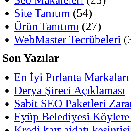
Site Tanıtım
(54)
Ürün Tanıtımı
(27)
WebMaster Tecrübeleri
(
Son Yazılar
En İyi Pırlanta Markaları
Derya Şireci Açıklaması
Sabit SEO Paketleri Zara
Eyüp Belediyesi Köylere
Kredi kart aidatı kesintis