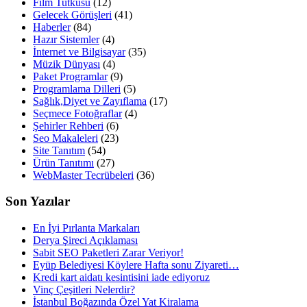
Film Tutkusu
(12)
Gelecek Görüşleri
(41)
Haberler
(84)
Hazır Sistemler
(4)
İnternet ve Bilgisayar
(35)
Müzik Dünyası
(4)
Paket Programlar
(9)
Programlama Dilleri
(5)
Sağlık,Diyet ve Zayıflama
(17)
Seçmece Fotoğraflar
(4)
Şehirler Rehberi
(6)
Seo Makaleleri
(23)
Site Tanıtım
(54)
Ürün Tanıtımı
(27)
WebMaster Tecrübeleri
(36)
Son Yazılar
En İyi Pırlanta Markaları
Derya Şireci Açıklaması
Sabit SEO Paketleri Zarar Veriyor!
Eyüp Belediyesi Köylere Hafta sonu Ziyareti…
Kredi kart aidatı kesintisini iade ediyoruz
Vinç Çeşitleri Nelerdir?
İstanbul Boğazında Özel Yat Kiralama