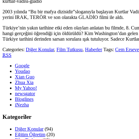
kurtlar-vadisi-gladio
2003 yılında “Bu bir mafya dizisidir”sloganıyla başlayan Kurtlar Vadi
yerini IRAK, TERÖR ve son olarakta GLADİO filmi ile aldı.
Türkiye’nin yakın tarihine etki eden olayları anlatan bu filmde, 8. 
hangi gerçeğini öğrendiği için öldürüldü? Kim Washington’dan gelen tel
Türkiye tarihini derinden sarsan sorulara ışık tutuluyor. Sadece Kurt
Categories:
Diğer Konular
,
Film Tutkusu
,
Haberler
Tags:
Cem Erseve
RSS
Google
Youdao
Xian Guo
Zhua Xia
My Yahoo!
newsgator
Bloglines
iNezha
Kategoriler
Diğer Konular
(94)
Eğitim Öğretim
(20)