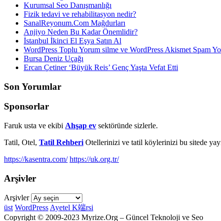
Kurumsal Seo Danışmanlığı
Fizik tedavi ve rehabilitasyon nedir?
SanalReyonum.Com Mağdurları
Anjiyo Neden Bu Kadar Önemlidir?
İstanbul İkinci El Eşya Satın Al
WordPress Toplu Yorum silme ve WordPress Akismet Spam 
Bursa Deniz Uçağı
Ercan Çetiner ‘Büyük Reis’ Genç Yaşta Vefat Etti
Son Yorumlar
Sponsorlar
Faruk usta ve ekibi
Ahşap ev
sektöründe sizlerle.
Tatil, Otel,
Tatil Rehberi
Otellerinizi ve tatil köylerinizi bu sitede ya
https://kasentra.com/
https://uk.org.tr/
Arşivler
Arşivler
üst
WordPress
Ayetel K端rsi
Copyright © 2009-2023 Myrize.Org – Güncel Teknoloji ve Seo