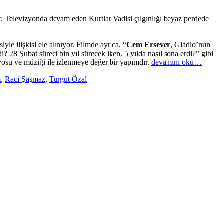
ir. Televizyonda devam eden Kurtlar Vadisi çılgınlığı beyaz perdede
le ilişkisi ele alınıyor. Filmde ayrıca, “
Cem Ersever
, Gladio’nun
 28 Şubat süreci bin yıl sürecek iken, 5 yılda nasıl sona erdi?” gibi
ryosu ve müziği ile izlenmeye değer bir yapımdır.
devamını oku…
m
,
Raci Şaşmaz
,
Turgut Özal