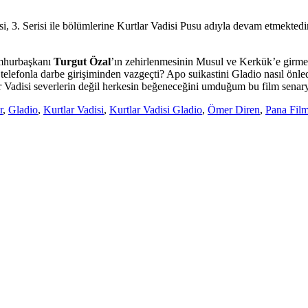
si, 3. Serisi ile bölümlerine Kurtlar Vadisi Pusu adıyla devam etmekted
Cumhurbaşkanı
Turgut Özal
’ın zehirlenmesinin Musul ve Kerkük’e girmesiy
efonla darbe girişiminden vazgeçti? Apo suikastini Gladio nasıl önledi?
lar Vadisi severlerin değil herkesin beğeneceğini umduğum bu film sena
r
,
Gladio
,
Kurtlar Vadisi
,
Kurtlar Vadisi Gladio
,
Ömer Diren
,
Pana Fil