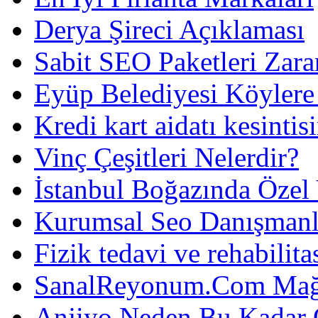
Derya Şireci Açıklaması
Sabit SEO Paketleri Zara
Eyüp Belediyesi Köylere
Kredi kart aidatı kesintis
Vinç Çeşitleri Nelerdir?
İstanbul Boğazında Özel
Kurumsal Seo Danışmanl
Fizik tedavi ve rehabilit
SanalReyonum.Com Mağd
Anjiyo Neden Bu Kadar 