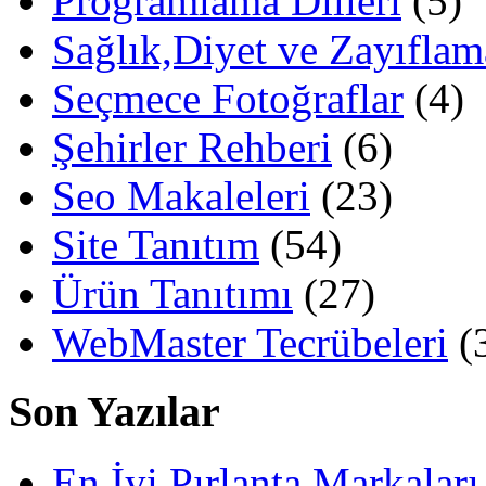
Programlama Dilleri
(5)
Sağlık,Diyet ve Zayıflam
Seçmece Fotoğraflar
(4)
Şehirler Rehberi
(6)
Seo Makaleleri
(23)
Site Tanıtım
(54)
Ürün Tanıtımı
(27)
WebMaster Tecrübeleri
(
Son Yazılar
En İyi Pırlanta Markaları