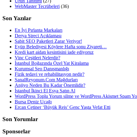
Ürün Tanıtımı
(27)
WebMaster Tecrübeleri
(36)
Son Yazılar
En İyi Pırlanta Markaları
Derya Şireci Açıklaması
Sabit SEO Paketleri Zarar Veriyor!
Eyüp Belediyesi Köylere Hafta sonu Ziyareti…
Kredi kart aidatı kesintisini iade ediyoruz
Vinç Çeşitleri Nelerdir?
İstanbul Boğazında Özel Yat Kiralama
Kurumsal Seo Danışmanlığı
Fizik tedavi ve rehabilitasyon nedir?
SanalReyonum.Com Mağdurları
Anjiyo Neden Bu Kadar Önemlidir?
İstanbul İkinci El Eşya Satın Al
WordPress Toplu Yorum silme ve WordPress Akismet Spam 
Bursa Deniz Uçağı
Ercan Çetiner ‘Büyük Reis’ Genç Yaşta Vefat Etti
Son Yorumlar
Sponsorlar