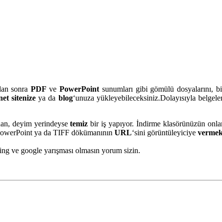
ndan sonra
PDF
ve
PowerPoint
sunumları gibi gömülü dosyalarını, b
net sitenize
ya da
blog
‘unuza yükleyebileceksiniz.Dolayısıyla belgeleri
adan, deyim yerindeyse
temiz
bir iş yapıyor. İndirme klasörünüzün onl
, PowerPoint ya da TIFF dökümanının
URL
‘sini görüntüleyiciye
verme
ing ve google yarışması olmasın yorum sizin.