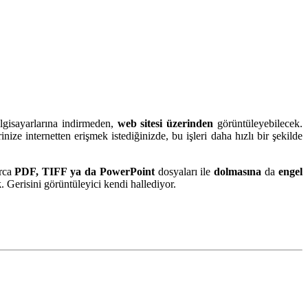
ilgisayarlarına indirmeden,
web sitesi üzerinden
görüntüleyebilecek.
nize internetten erişmek istediğinizde, bu işleri daha hızlı bir şekilde
arca
PDF, TIFF ya da PowerPoint
dosyaları ile
dolmasına
da
engel
k
. Gerisini görüntüleyici kendi hallediyor.