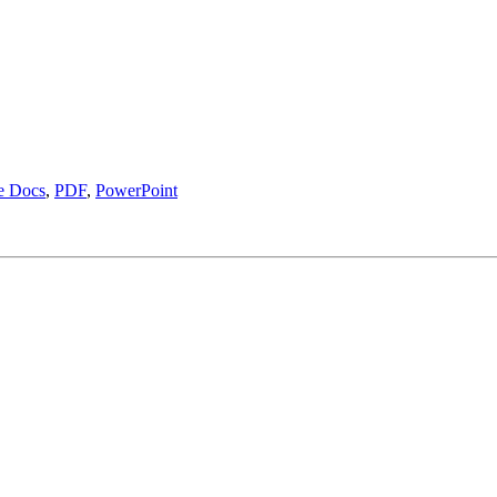
e Docs
,
PDF
,
PowerPoint