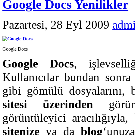
Google Docs Yenilikler
Pazartesi, 28 Eyl 2009
adm
Google Docs
Google Docs
, işlevsell
Kullanıcılar bundan sonr
gibi gömülü dosyalarını, 
sitesi üzerinden
görü
görüntüleyici aracılığıyl
sitenize
ya da
blog
‘unuza