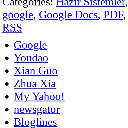
Categories:
Hazır Sistemler
google
,
Google Docs
,
PDF
RSS
Google
Youdao
Xian Guo
Zhua Xia
My Yahoo!
newsgator
Bloglines