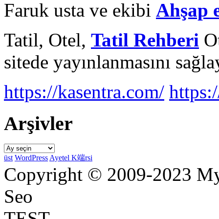
Faruk usta ve ekibi
Ahşap 
Tatil, Otel,
Tatil Rehberi
Ot
sitede yayınlanmasını sağlay
https://kasentra.com/
https:/
Arşivler
Arşivler
üst
WordPress
Ayetel K端rsi
Copyright © 2009-2023 Myr
Seo
TEST