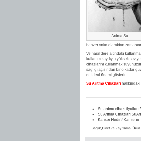
Arıtma Su
benzer vaka olaraktan zamanınd
Velhasıl dere altındaki kullanma
kullanım kaydıyla yüksek seviye
cihazlarını kullanmak suyunuzun 
sağlığı açısından bir o kadar güv
en ideal önemi gösterir.
Su Arıtma Cihazları
hakkındaki s
Su arıtma cihazı fiyatları
Su Arıtma Cihazları SuA
Kanser Nedir? Kanserin T
Sağlık,Diyet ve Zayıflama
,
Ürün 