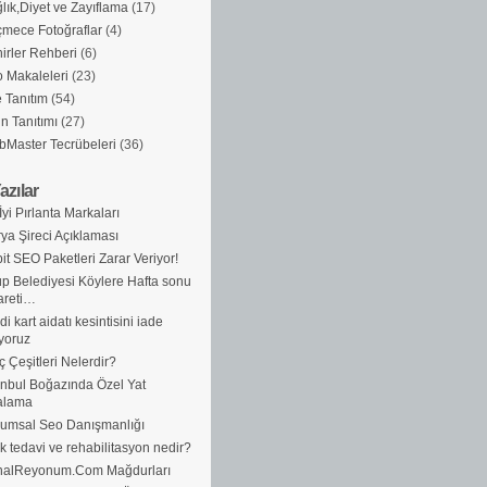
lık,Diyet ve Zayıflama
(17)
mece Fotoğraflar
(4)
irler Rehberi
(6)
 Makaleleri
(23)
e Tanıtım
(54)
n Tanıtımı
(27)
Master Tecrübeleri
(36)
azılar
İyi Pırlanta Markaları
ya Şireci Açıklaması
it SEO Paketleri Zarar Veriyor!
p Belediyesi Köylere Hafta sonu
areti…
di kart aidatı kesintisini iade
yoruz
ç Çeşitleri Nelerdir?
anbul Boğazında Özel Yat
alama
umsal Seo Danışmanlığı
ik tedavi ve rehabilitasyon nedir?
nalReyonum.Com Mağdurları