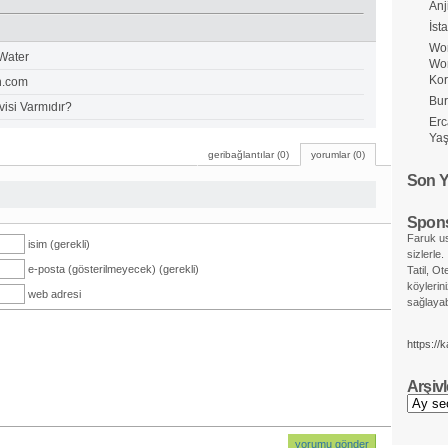
Anj
İst
Wor
 Water
Wo
Ko
n.com
Bur
isi Varmıdır?
Erc
Yaş
geribağlantılar (0)
yorumlar (0)
Son Y
Spons
Faruk us
isim (gerekli)
sizlerle.
e-posta (gösterilmeyecek) (gerekli)
Tatil, Ot
köylerin
web adresi
sağlayabi
https://
Arşivl
Arşivler