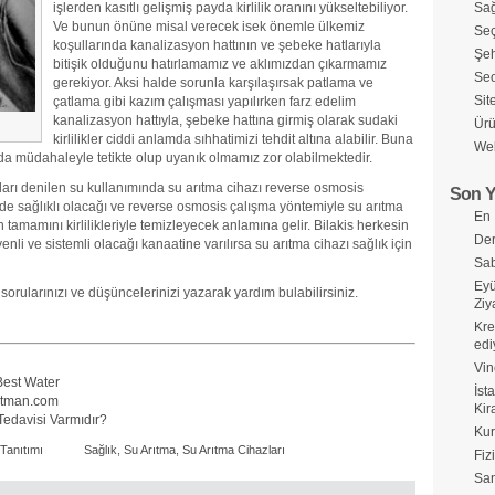
işlerden kasıtlı gelişmiş payda kirlilik oranını yükseltebiliyor.
Sağ
Ve bunun önüne misal verecek isek önemle ülkemiz
Seç
koşullarında kanalizasyon hattının ve şebeke hatlarıyla
Şeh
bitişik olduğunu hatırlamamız ve aklımızdan çıkarmamız
Seo
gerekiyor. Aksi halde sorunla karşılaşırsak patlama ve
Sit
çatlama gibi kazım çalışması yapılırken farz edelim
kanalizasyon hattıyla, şebeke hattına girmiş olarak sudaki
Ürü
kirlilikler ciddi anlamda sıhhatimizi tehdit altına alabilir. Buna
Web
a müdahaleyle tetikte olup uyanık olmamız zor olabilmektedir.
ları denilen su kullanımında su arıtma cihazı reverse osmosis
Son Y
de sağlıklı olacağı ve reverse osmosis çalışma yöntemiyle su arıtma
En 
tamamını kirlilikleriyle temizleyecek anlamına gelir. Bilakis herkesin
Der
enli ve sistemli olacağı kanaatine varılırsa su arıtma cihazı sağlık için
Sab
Eyü
orularınızı ve düşüncelerinizi yazarak yardım bulabilirsiniz.
Ziy
Kre
edi
Vin
 Best Water
İst
ritman.com
Kir
edavisi Varmıdır?
Kur
Tanıtımı
Sağlık
,
Su Arıtma
,
Su Arıtma Cihazları
Fiz
Sa