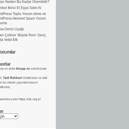
iyo Neden Bu Kadar Önemlidir?
anbul İkinci El Eşya Satın Al
dPress Toplu Yorum silme ve
rdPress Akismet Spam Yorum
ruma
sa Deniz Uçağı
an Çetiner ‘Büyük Reis’ Genç
ta Vefat Etti
orumlar
orlar
ta ve ekibi
Ahşap ev
sektöründe
el,
Tatil Rehberi
Otellerinizi ve tatil
izi bu sitede yayınlanmasını
lirsiniz.
kasentra.com/
https://uk.org.tr/
er