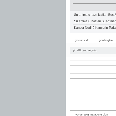
Su arıtma cihazı fiyatları Best
Su Arıtma Cihazları SuAritma
Kanser Nedir? Kanserin Tedav
yorum ekle
geri bağlantı
şimdilik yorum yok.
yorum akışına abone olun