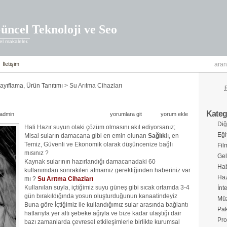
üncel Teknoloji ve Seo
l makaleler.
İletişim
Zayıflama
,
Ürün Tanıtımı
> Su Arıtma Cihazları
Katego
admin
yorumlara git
yorum ekle
Diğ
Hali Hazır suyun olaki çözüm olmasını akıl ediyorsanız;
Eği
Misal suların damacana gibi en emin olunan
Sağlık
lı, en
Temiz, Güvenli ve Ekonomik olarak düşüncenize bağlı
Fil
mısınız ?
Gel
Kaynak sularının hazırlandığı damacanadaki 60
Hab
kullanımdan sonrakileri atmamız gerektiğinden haberiniz var
Haz
mı ?
Su Arıtma Cihazları
Kullanılan suyla, içtiğimiz suyu güneş gibi sıcak ortamda 3-4
İnt
gün bırakıldığında yosun oluşturduğunun kanaatindeyiz
Müz
Buna göre İçtiğimiz ile kullandığımız sular arasında bağlantı
Pak
hatlarıyla yer altı şebeke ağıyla ve bize kadar ulaştığı dair
Pro
bazı zamanlarda çevresel etkileşimlerle birlikte kurumsal