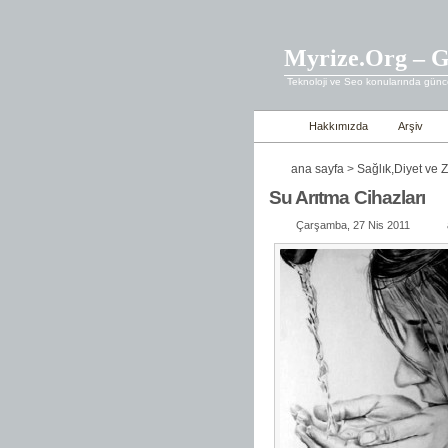
Myrize.Org – G
Teknoloji ve Seo konularında günce
Hakkımızda
Arşiv
ana sayfa
>
Sağlık,Diyet ve 
Su Arıtma Cihazları
Çarşamba, 27 Nis 2011