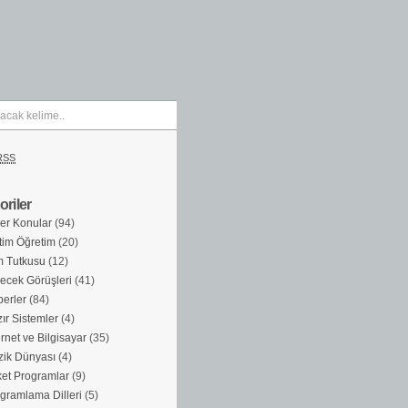
RSS
riler
er Konular
(94)
tim Öğretim
(20)
m Tutkusu
(12)
ecek Görüşleri
(41)
erler
(84)
ır Sistemler
(4)
ernet ve Bilgisayar
(35)
ik Dünyası
(4)
et Programlar
(9)
gramlama Dilleri
(5)