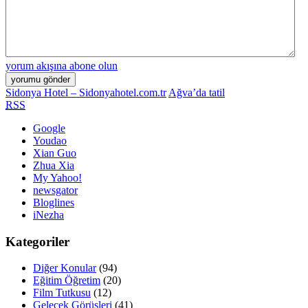
yorum akışına abone olun
Sidonya Hotel – Sidonyahotel.com.tr
Ağva’da tatil
RSS
Google
Youdao
Xian Guo
Zhua Xia
My Yahoo!
newsgator
Bloglines
iNezha
Kategoriler
Diğer Konular
(94)
Eğitim Öğretim
(20)
Film Tutkusu
(12)
Gelecek Görüşleri
(41)