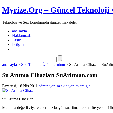
Myrize.Org – Güncel Teknoloji 
Teknoloji ve Seo konularında güncel makaleler.
ana sayfa
Hakkımızda
Arşiv
İletişim
ana sayfa
>
Site Tanıtım
,
Ürün Tanıtımı
> Su Arıtma Cihazları SuAri
Su Arıtma Cihazları SuAritman.com
Pazartesi, 18 Nis 2011
admin
yorum ekle
yorumlara git
Su Arıtma Cihazları
Merhaba değerli ziyaretcilerimiz bugün suaritman.com site yetkilisi ile