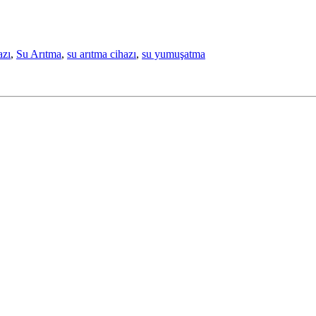
azı
,
Su Arıtma
,
su arıtma cihazı
,
su yumuşatma