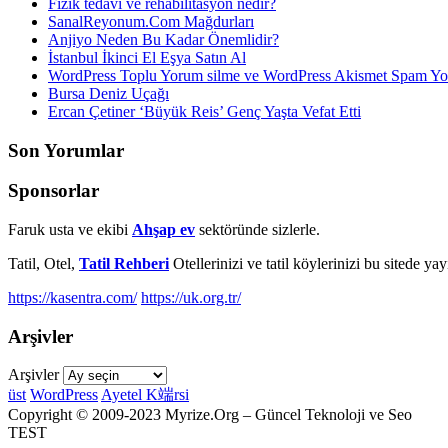
Fizik tedavi ve rehabilitasyon nedir?
SanalReyonum.Com Mağdurları
Anjiyo Neden Bu Kadar Önemlidir?
İstanbul İkinci El Eşya Satın Al
WordPress Toplu Yorum silme ve WordPress Akismet Spam 
Bursa Deniz Uçağı
Ercan Çetiner ‘Büyük Reis’ Genç Yaşta Vefat Etti
Son Yorumlar
Sponsorlar
Faruk usta ve ekibi
Ahşap ev
sektöründe sizlerle.
Tatil, Otel,
Tatil Rehberi
Otellerinizi ve tatil köylerinizi bu sitede ya
https://kasentra.com/
https://uk.org.tr/
Arşivler
Arşivler
üst
WordPress
Ayetel K端rsi
Copyright © 2009-2023 Myrize.Org – Güncel Teknoloji ve Seo
TEST