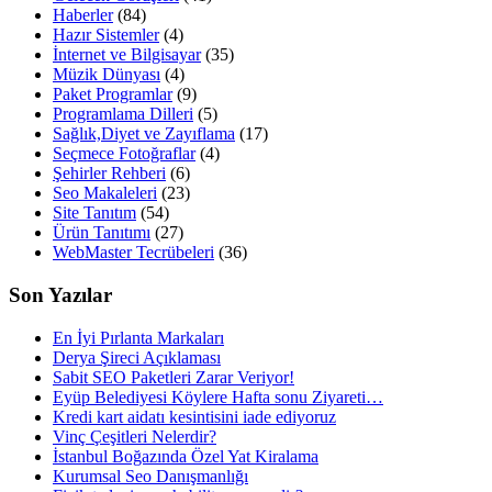
Haberler
(84)
Hazır Sistemler
(4)
İnternet ve Bilgisayar
(35)
Müzik Dünyası
(4)
Paket Programlar
(9)
Programlama Dilleri
(5)
Sağlık,Diyet ve Zayıflama
(17)
Seçmece Fotoğraflar
(4)
Şehirler Rehberi
(6)
Seo Makaleleri
(23)
Site Tanıtım
(54)
Ürün Tanıtımı
(27)
WebMaster Tecrübeleri
(36)
Son Yazılar
En İyi Pırlanta Markaları
Derya Şireci Açıklaması
Sabit SEO Paketleri Zarar Veriyor!
Eyüp Belediyesi Köylere Hafta sonu Ziyareti…
Kredi kart aidatı kesintisini iade ediyoruz
Vinç Çeşitleri Nelerdir?
İstanbul Boğazında Özel Yat Kiralama
Kurumsal Seo Danışmanlığı