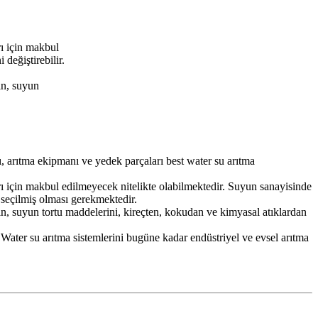
rı için makbul
değiştirebilir.
çin, suyun
ı, arıtma ekipmanı ve yedek parçaları best water su arıtma
arı için makbul edilmeyecek nitelikte olabilmektedir. Suyun sanayisinde
seçilmiş olması gerekmektedir.
 için, suyun tortu maddelerini, kireçten, kokudan ve kimyasal atıklardan
ater su arıtma sistemlerini bugüne kadar endüstriyel ve evsel arıtma