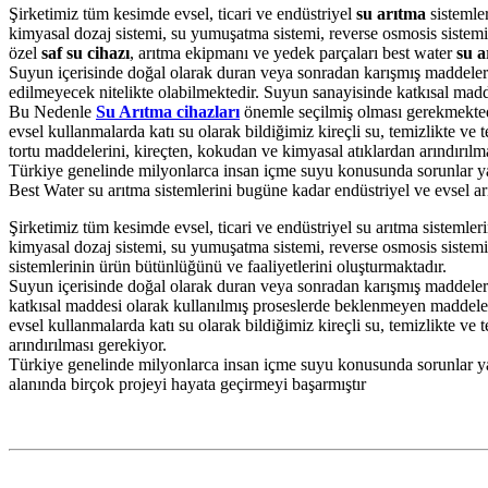
Şirketimiz tüm kesimde evsel, ticari ve endüstriyel
su arıtma
sistemler
kimyasal dozaj sistemi, su yumuşatma sistemi, reverse osmosis sistemi,
özel
saf su cihazı
, arıtma ekipmanı ve yedek parçaları best water
su a
Suyun içerisinde doğal olarak duran veya sonradan karışmış maddelerin b
edilmeyecek nitelikte olabilmektedir. Suyun sanayisinde katkısal madde
Bu Nedenle
Su Arıtma cihazları
önemle seçilmiş olması gerekmekted
evsel kullanmalarda katı su olarak bildiğimiz kireçli su, temizlikte ve t
tortu maddelerini, kireçten, kokudan ve kimyasal atıklardan arındırılm
Türkiye genelinde milyonlarca insan içme suyu konusunda sorunlar ya
Best Water su arıtma sistemlerini bugüne kadar endüstriyel ve evsel ar
Şirketimiz tüm kesimde evsel, ticari ve endüstriyel su arıtma sistemler
kimyasal dozaj sistemi, su yumuşatma sistemi, reverse osmosis sistemi,
sistemlerinin ürün bütünlüğünü ve faaliyetlerini oluşturmaktadır.
Suyun içerisinde doğal olarak duran veya sonradan karışmış maddelerin 
katkısal maddesi olarak kullanılmış proseslerde beklenmeyen maddeler
evsel kullanmalarda katı su olarak bildiğimiz kireçli su, temizlikte ve 
arındırılması gerekiyor.
Türkiye genelinde milyonlarca insan içme suyu konusunda sorunlar yaş
alanında birçok projeyi hayata geçirmeyi başarmıştır