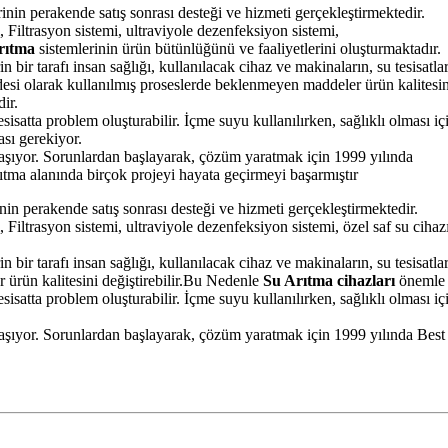
inin perakende satış sonrası desteği ve hizmeti gerçekleştirmektedir.
 Filtrasyon sistemi, ultraviyole dezenfeksiyon sistemi,
rıtma
sistemlerinin ürün bütünlüğünü ve faaliyetlerini oluşturmaktadır.
ir tarafı insan sağlığı, kullanılacak cihaz ve makinaların, su tesisatla
si olarak kullanılmış proseslerde beklenmeyen maddeler ürün kalitesini 
ir.
esisatta problem oluşturabilir. İçme suyu kullanılırken, sağlıklı olması i
ası gerekiyor.
şıyor. Sorunlardan başlayarak, çözüm yaratmak için 1999 yılında
ıtma alanında birçok projeyi hayata geçirmeyi başarmıştır
inin perakende satış sonrası desteği ve hizmeti gerçekleştirmektedir.
 Filtrasyon sistemi, ultraviyole dezenfeksiyon sistemi, özel saf su cihaz
bir tarafı insan sağlığı, kullanılacak cihaz ve makinaların, su tesisatl
 ürün kalitesini değiştirebilir.Bu Nedenle
Su Arıtma cihazları
önemle 
tesisatta problem oluşturabilir. İçme suyu kullanılırken, sağlıklı olması
ıyor. Sorunlardan başlayarak, çözüm yaratmak için 1999 yılında Best W