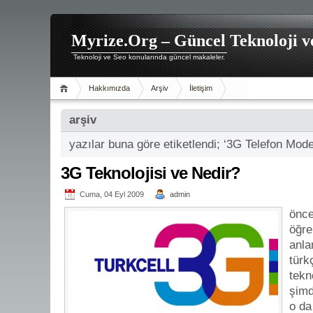
Myrize.Org – Güncel Teknoloji v
Teknoloji ve Seo konularında güncel makaleler.
Hakkımızda
Arşiv
İletişim
arşiv
yazılar buna göre etiketlendi; ‘3G Telefon Model
3G Teknolojisi ve Nedir?
Cuma, 04 Eyl 2009
admin
önce
öğre
anla
türk
tekno
şimd
o da