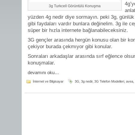
4g’y
3g Turkcell Görüntülü Konuşma
anla
yüzden 4g nedir diye sormayın. peki 3g, günlük 
gibi faydaları vardır bunlara değinelim. 3g ile c
süper bir hızla internete bağlanabileceksiniz.
3G gençler arasında hergün konusu olan bir ko
çekiyor burada çekmıyor gibi konular.
Sonraları arkadaşlar arasında sırf eğlence olsu
konuşmalar.
devamını oku…
İnternet ve Bilgisayar
3G
,
3g nedir
,
3G Telefon Modelleri
,
avea
,