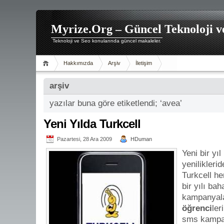
Myrize.Org – Güncel Teknoloji v
Teknoloji ve Seo konularında güncel makaleler.
Hakkımızda
Arşiv
İletişim
arşiv
yazılar buna göre etiketlendi; ‘avea’
Yeni Yılda Turkcell
Pazartesi, 28 Ara 2009
HDuman
Yeni bir yı
yeniliklerid
Turkcell he
bir yılı ba
kampanyala
öğrenci
ler
sms kampan