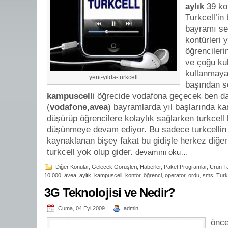
aylık
39 ko
Turkcell’in 
bayramı se
kontürleri
öğrencileri
ve çoğu ku
kullanmaya 
yeni-yilda-turkcell
başından s
kampuscell
i öğrecide vodafona geçecek ben da
(
vodafone,avea
) bayramlarda yıl başlarında k
düşürüp öğrencilere kolaylık sağlarken turkcell
düşünmeye devam ediyor. Bu sadece turkcellin
kaynaklanan bişey fakat bu gidişle herkez diğer
turkcell yok olup gider.
devamını oku…
Diğer Konular
,
Gelecek Görüşleri
,
Haberler
,
Paket Programlar
,
Ürün Ta
10.000
,
avea
,
aylık
,
kampuscell
,
kontor
,
öğrenci
,
operator
,
ordu
,
sms
,
Turk
3G Teknolojisi ve Nedir?
Cuma, 04 Eyl 2009
admin
önce