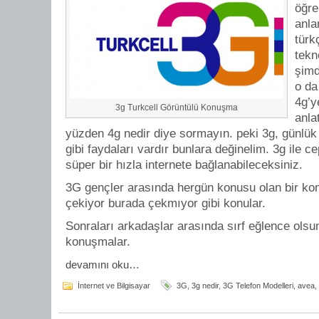
öğre
anla
türk
tekno
şimd
o da
4g’y
3g Turkcell Görüntülü Konuşma
anla
yüzden 4g nedir diye sormayın. peki 3g, günlük 
gibi faydaları vardır bunlara değinelim. 3g ile c
süper bir hızla internete bağlanabileceksiniz.
3G gençler arasında hergün konusu olan bir ko
çekiyor burada çekmıyor gibi konular.
Sonraları arkadaşlar arasında sırf eğlence olsu
konuşmalar.
devamını oku…
İnternet ve Bilgisayar
3G
,
3g nedir
,
3G Telefon Modelleri
,
avea
,