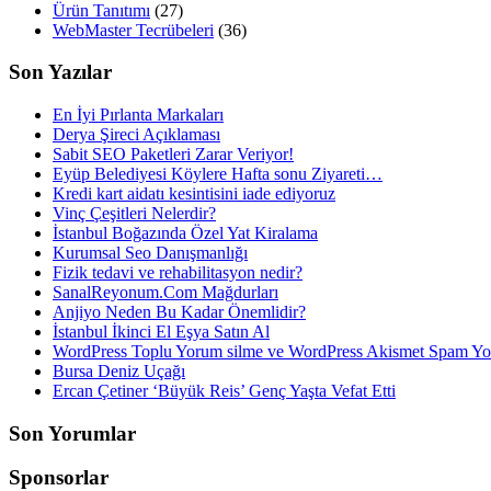
Ürün Tanıtımı
(27)
WebMaster Tecrübeleri
(36)
Son Yazılar
En İyi Pırlanta Markaları
Derya Şireci Açıklaması
Sabit SEO Paketleri Zarar Veriyor!
Eyüp Belediyesi Köylere Hafta sonu Ziyareti…
Kredi kart aidatı kesintisini iade ediyoruz
Vinç Çeşitleri Nelerdir?
İstanbul Boğazında Özel Yat Kiralama
Kurumsal Seo Danışmanlığı
Fizik tedavi ve rehabilitasyon nedir?
SanalReyonum.Com Mağdurları
Anjiyo Neden Bu Kadar Önemlidir?
İstanbul İkinci El Eşya Satın Al
WordPress Toplu Yorum silme ve WordPress Akismet Spam 
Bursa Deniz Uçağı
Ercan Çetiner ‘Büyük Reis’ Genç Yaşta Vefat Etti
Son Yorumlar
Sponsorlar