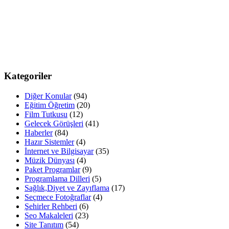
Kategoriler
Diğer Konular
(94)
Eğitim Öğretim
(20)
Film Tutkusu
(12)
Gelecek Görüşleri
(41)
Haberler
(84)
Hazır Sistemler
(4)
İnternet ve Bilgisayar
(35)
Müzik Dünyası
(4)
Paket Programlar
(9)
Programlama Dilleri
(5)
Sağlık,Diyet ve Zayıflama
(17)
Seçmece Fotoğraflar
(4)
Şehirler Rehberi
(6)
Seo Makaleleri
(23)
Site Tanıtım
(54)