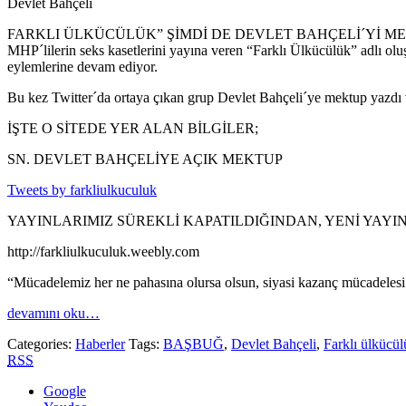
Devlet Bahçeli
FARKLI ÜLKÜCÜLÜK” ŞİMDİ DE DEVLET BAHÇELİ´Yİ ME
MHP´lilerin seks kasetlerini yayına veren “Farklı Ülkücülük” adlı olu
eylemlerine devam ediyor.
Bu kez Twitter´da ortaya çıkan grup Devlet Bahçeli´ye mektup yazdı ve
İŞTE O SİTEDE YER ALAN BİLGİLER;
SN. DEVLET BAHÇELİYE AÇIK MEKTUP
Tweets by farkliulkuculuk
YAYINLARIMIZ SÜREKLİ KAPATILDIĞINDAN, YENİ YAYI
http://farkliulkuculuk.weebly.com
“Mücadelemiz her ne pahasına olursa olsun, siyasi kazanç mücad
devamını oku…
Categories:
Haberler
Tags:
BAŞBUĞ
,
Devlet Bahçeli
,
Farklı ülkücül
RSS
Google