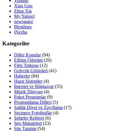
Youdao
Xian Guo
Zhua Xia
My Yahoo!
newsgator
Bloglines
iNezha
Kategoriler
Diğer Konular
(94)
Eğitim Öğretim
(20)
Film Tutkusu
(12)
Gelecek Görüşleri
(41)
Haberler
(84)
Hazır Sistemler
(4)
İnternet ve Bilgisayar
(35)
Müzik Dünyası
(4)
Paket Programlar
(9)
Programlama Dilleri
(5)
Sağlık,Diyet ve Zayıflama
(17)
Seçmece Fotoğraflar
(4)
Şehirler Rehberi
(6)
Seo Makaleleri
(23)
Site Tanıtım
(54)