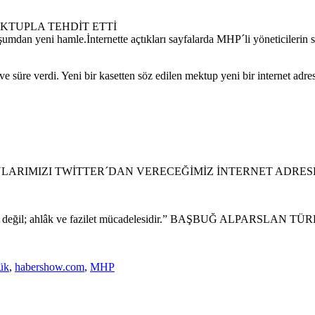
KTUPLA TEHDİT ETTİ
şumdan yeni hamle.İnternette açtıkları sayfalarda MHP´li yöneticilerin 
 süre verdi. Yeni bir kasetten söz edilen mektup yeni bir internet adre
NLARIMIZI TWİTTER´DAN VERECEĞİMİZ İNTERNET ADRESL
elesi değil; ahlâk ve fazilet mücadelesidir.” BAŞBUĞ ALPARSLAN T
ük
,
habershow.com
,
MHP