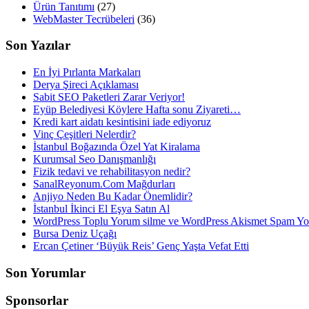
Ürün Tanıtımı
(27)
WebMaster Tecrübeleri
(36)
Son Yazılar
En İyi Pırlanta Markaları
Derya Şireci Açıklaması
Sabit SEO Paketleri Zarar Veriyor!
Eyüp Belediyesi Köylere Hafta sonu Ziyareti…
Kredi kart aidatı kesintisini iade ediyoruz
Vinç Çeşitleri Nelerdir?
İstanbul Boğazında Özel Yat Kiralama
Kurumsal Seo Danışmanlığı
Fizik tedavi ve rehabilitasyon nedir?
SanalReyonum.Com Mağdurları
Anjiyo Neden Bu Kadar Önemlidir?
İstanbul İkinci El Eşya Satın Al
WordPress Toplu Yorum silme ve WordPress Akismet Spam 
Bursa Deniz Uçağı
Ercan Çetiner ‘Büyük Reis’ Genç Yaşta Vefat Etti
Son Yorumlar
Sponsorlar