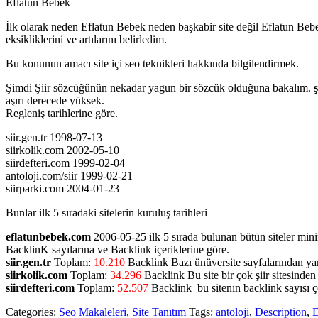
Eflatun Bebek
İlk olarak neden Eflatun Bebek neden başkabir site değil Eflatun Beb
eksikliklerini ve artılarını belirledim.
Bu konunun amacı site içi seo teknikleri hakkında bilgilendirmek.
Şimdi Şiir sözcüğünün nekadar yagun bir sözcük olduğuna bakalım.
ş
aşırı derecede yüksek.
Regleniş tarihlerine göre.
siir.gen.tr 1998-07-13
siirkolik.com 2002-05-10
siirdefteri.com 1999-02-04
antoloji.com/siir 1999-02-21
siirparki.com 2004-01-23
Bunlar ilk 5 sıradaki sitelerin kuruluş tarihleri
eflatunbebek.com
2006-05-25 ilk 5 sırada bulunan bütün siteler mini
BacklinK sayılarına ve Backlink içeriklerine göre.
siir.gen.tr
Toplam:
10.210
Backlink Bazı ünüversite sayfalarından yan
siirkolik.com
Toplam:
34.296
Backlink Bu site bir çok şiir sitesinden 
siirdefteri.com
Toplam:
52.507
Backlink bu sitenın backlink sayısı ç
Categories:
Seo Makaleleri
,
Site Tanıtım
Tags:
antoloji
,
Description
,
E