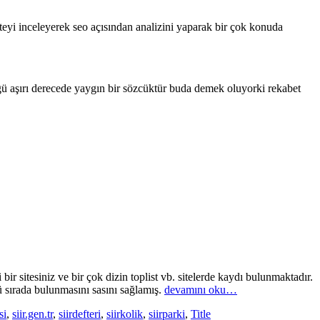
eyi inceleyerek seo açısından analizini yaparak bir çok konuda
ü aşırı derecede yaygın bir sözcüktür buda demek oluyorki rekabet
bir sitesiniz ve bir çok dizin toplist vb. sitelerde kaydı bulunmaktadır.
ü sırada bulunmasını sasını sağlamış.
devamını oku…
si
,
siir.gen.tr
,
siirdefteri
,
siirkolik
,
siirparki
,
Title