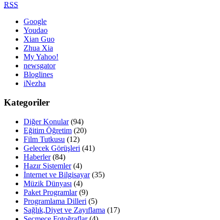
RSS
Google
Youdao
Xian Guo
Zhua Xia
My Yahoo!
newsgator
Bloglines
iNezha
Kategoriler
Diğer Konular
(94)
Eğitim Öğretim
(20)
Film Tutkusu
(12)
Gelecek Görüşleri
(41)
Haberler
(84)
Hazır Sistemler
(4)
İnternet ve Bilgisayar
(35)
Müzik Dünyası
(4)
Paket Programlar
(9)
Programlama Dilleri
(5)
Sağlık,Diyet ve Zayıflama
(17)
Seçmece Fotoğraflar
(4)