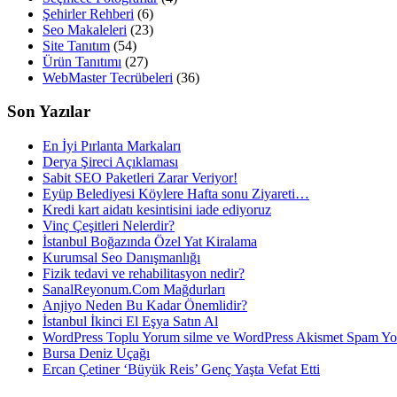
Şehirler Rehberi
(6)
Seo Makaleleri
(23)
Site Tanıtım
(54)
Ürün Tanıtımı
(27)
WebMaster Tecrübeleri
(36)
Son Yazılar
En İyi Pırlanta Markaları
Derya Şireci Açıklaması
Sabit SEO Paketleri Zarar Veriyor!
Eyüp Belediyesi Köylere Hafta sonu Ziyareti…
Kredi kart aidatı kesintisini iade ediyoruz
Vinç Çeşitleri Nelerdir?
İstanbul Boğazında Özel Yat Kiralama
Kurumsal Seo Danışmanlığı
Fizik tedavi ve rehabilitasyon nedir?
SanalReyonum.Com Mağdurları
Anjiyo Neden Bu Kadar Önemlidir?
İstanbul İkinci El Eşya Satın Al
WordPress Toplu Yorum silme ve WordPress Akismet Spam 
Bursa Deniz Uçağı
Ercan Çetiner ‘Büyük Reis’ Genç Yaşta Vefat Etti