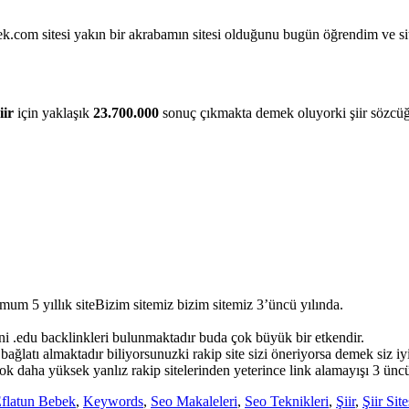
ek.com sitesi yakın bir akrabamın sitesi olduğunu bugün öğrendim ve sit
iir
için yaklaşık
23.700.000
sonuç çıkmakta demek oluyorki şiir sözcüğ
mum 5 yıllık siteBizim sitemiz bizim sitemiz 3’üncü yılında.
i .edu backlinkleri bulunmaktadır buda çok büyük bir etkendir.
bağlatı almaktadır biliyorsunuzki rakip site sizi öneriyorsa demek siz iyi 
ok daha yüksek yanlız rakip sitelerinden yeterince link alamayışı 3 ünc
flatun Bebek
,
Keywords
,
Seo Makaleleri
,
Seo Teknikleri
,
Şiir
,
Şiir Site