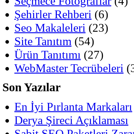
Seçmece Fotoğraflar
(4)
Şehirler Rehberi
(6)
Seo Makaleleri
(23)
Site Tanıtım
(54)
Ürün Tanıtımı
(27)
WebMaster Tecrübeleri
(
Son Yazılar
En İyi Pırlanta Markaları
Derya Şireci Açıklaması
Sabit SEO Paketleri Zara