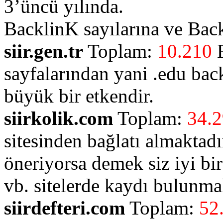
3’üncü yılında.
BacklinK sayılarına ve Back
siir.gen.tr
Toplam:
10.210
B
sayfalarından yani .edu bac
büyük bir etkendir.
siirkolik.com
Toplam:
34.
sitesinden bağlatı almaktadır
öneriyorsa demek siz iyi bir 
vb. sitelerde kaydı bulunma
siirdefteri.com
Toplam:
52