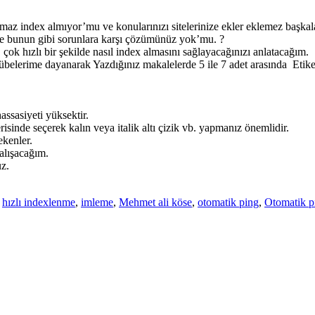
maz index almıyor’mu ve konularınızı sitelerinize ekler eklemez başkalar
 bunun gibi sorunlara karşı çözümünüz yok’mu. ?
ok hızlı bir şekilde nasıl index almasını sağlayacağınızı anlatacağım.
belerime dayanarak Yazdığınız makalelerde 5 ile 7 adet arasında Etik
assasiyeti yüksektir.
erisinde seçerek kalın veya italik altı çizik vb. yapmanız önemlidir.
ekenler.
alışacağım.
uz.
,
hızlı indexlenme
,
imleme
,
Mehmet ali köse
,
otomatik ping
,
Otomatik pi