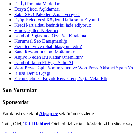
En İyi Pırlanta Markaları
Derya Şireci Açıklaması
Sabit SEO Paketleri Zarar Veriyor!
Eyüp Belediyesi Köylere Hafta sonu Ziyareti…
Kredi kart aidatı kesintisini iade ediyoruz
Vinç Çeşitleri Nelerdir?
İstanbul Boğazında Özel Yat Kiralama
Kurumsal Seo Danışmanlığı
Fizik tedavi ve rehabilitasyon nedir?
SanalReyonum.Com Mağdurları
Anjiyo Neden Bu Kadar Önemlidir?
İstanbul İkinci El Eşya Satın Al
WordPress Toplu Yorum silme ve WordPress Akismet Spam 
Bursa Deniz Uçağı
Ercan Çetiner ‘Büyük Reis’ Genç Yaşta Vefat Etti
Son Yorumlar
Sponsorlar
Faruk usta ve ekibi
Ahşap ev
sektöründe sizlerle.
Tatil, Otel,
Tatil Rehberi
Otellerinizi ve tatil köylerinizi bu sitede ya