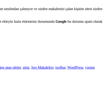
ı tarafından çalınıyor ve sizden makalenizi çalan kişinin sitesi sizden
et ekleyin fazla eklemeniz durumunda
Google
bu durumu spam olarak
ng atan siteler
,
ping
,
Seo Makaleleri
,
toolbar
,
WordPress
,
yorum