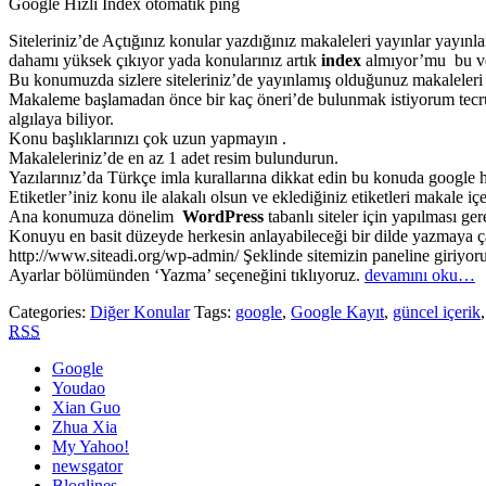
Google Hızlı İndex otomatik ping
Siteleriniz’de Açtığınız konular yazdığınız makaleleri yayınlar yayınla
dahamı yüksek çıkıyor yada konularınız artık
index
almıyor’mu bu ve
Bu konumuzda sizlere siteleriniz’de yayınlamış olduğunuz makaleleri ç
Makaleme başlamadan önce bir kaç öneri’de bulunmak istiyorum tecrü
algılaya biliyor.
Konu başlıklarınızı çok uzun yapmayın .
Makaleleriniz’de en az 1 adet resim bulundurun.
Yazılarınız’da Türkçe imla kurallarına dikkat edin bu konuda google h
Etiketler’iniz konu ile alakalı olsun ve eklediğiniz etiketleri makale iç
Ana konumuza dönelim
WordPress
tabanlı siteler için yapılması ger
Konuyu en basit düzeyde herkesin anlayabileceği bir dilde yazmaya ç
http://www.siteadi.org/wp-admin/ Şeklinde sitemizin paneline giriyor
Ayarlar bölümünden ‘Yazma’ seçeneğini tıklıyoruz.
devamını oku…
Categories:
Diğer Konular
Tags:
google
,
Google Kayıt
,
güncel içerik
RSS
Google
Youdao
Xian Guo
Zhua Xia
My Yahoo!
newsgator
Bloglines