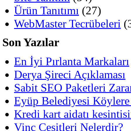
Ürün Tanıtımı
(27)
WebMaster Tecrübeleri
(
Son Yazılar
En İyi Pırlanta Markaları
Derya Şireci Açıklaması
Sabit SEO Paketleri Zara
Eyüp Belediyesi Köylere
Kredi kart aidatı kesintis
Vinç Çeşitleri Nelerdir?