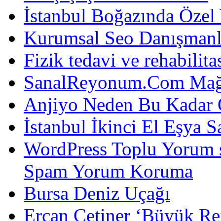
İstanbul Boğazında Özel
Kurumsal Seo Danışmanl
Fizik tedavi ve rehabilit
SanalReyonum.Com Mağd
Anjiyo Neden Bu Kadar 
İstanbul İkinci El Eşya S
WordPress Toplu Yorum 
Spam Yorum Koruma
Bursa Deniz Uçağı
Ercan Çetiner ‘Büyük Rei