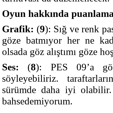
Oyun hakkında puanlamay
Grafik:
(
9
): Sığ ve renk pa
göze batmıyor her ne kad
olsada göz alıştımı göze hoş
Ses:
(
8
): PES 09’a gör
söyleyebiliriz. taraftarla
sürümde daha iyi olabilir.
bahsedemiyorum.