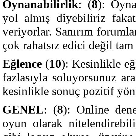
Oynanabilirlik
: (
8
): Oyna
yol almış diyebiliriz faka
veriyorlar. Sanırım forumla
çok rahatsız edici değil tam
Eğlence
(
10
): Kesinlikle e
fazlasıyla soluyorsunuz ara
kesinlikle sonuç pozitif yön
GENEL
: (
8
): Online dene
oyun olarak nitelendirebil