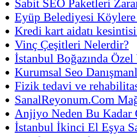
Sabit SEO Paketleri Zara
Eyüp Belediyesi Köylere
Kredi kart aidatı kesintis
Vinç Çeşitleri Nelerdir?
İstanbul Boğazında Özel
Kurumsal Seo Danışmanl
Fizik tedavi ve rehabilit
SanalReyonum.Com Mağd
Anjiyo Neden Bu Kadar 
İstanbul İkinci El Eşya S