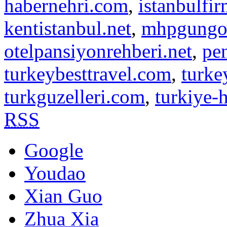
habernehri.com
,
istanbulfi
kentistanbul.net
,
mhpgungo
otelpansiyonrehberi.net
,
pe
turkeybesttravel.com
,
turke
turkguzelleri.com
,
turkiye-
RSS
Google
Youdao
Xian Guo
Zhua Xia