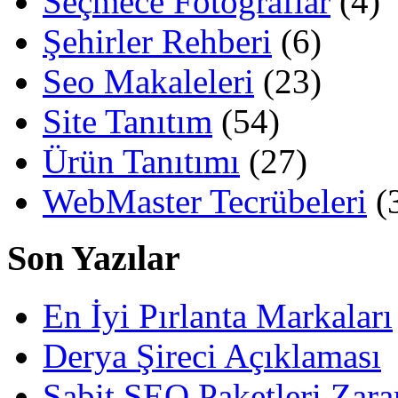
Seçmece Fotoğraflar
(4)
Şehirler Rehberi
(6)
Seo Makaleleri
(23)
Site Tanıtım
(54)
Ürün Tanıtımı
(27)
WebMaster Tecrübeleri
(
Son Yazılar
En İyi Pırlanta Markaları
Derya Şireci Açıklaması
Sabit SEO Paketleri Zara