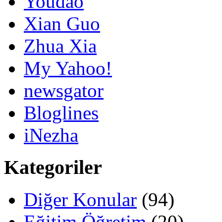
Youdao
Xian Guo
Zhua Xia
My Yahoo!
newsgator
Bloglines
iNezha
Kategoriler
Diğer Konular
(94)
Eğitim Öğretim
(20)