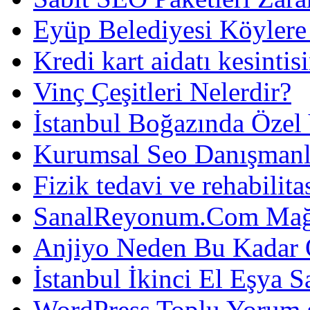
Eyüp Belediyesi Köylere
Kredi kart aidatı kesintis
Vinç Çeşitleri Nelerdir?
İstanbul Boğazında Özel
Kurumsal Seo Danışmanl
Fizik tedavi ve rehabilit
SanalReyonum.Com Mağd
Anjiyo Neden Bu Kadar 
İstanbul İkinci El Eşya S
WordPress Toplu Yorum 