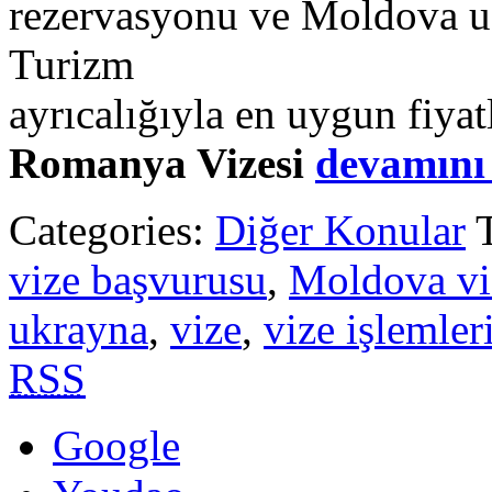
rezervasyonu ve Moldova uça
Turizm
ayrıcalığıyla en uygun fiyatl
Romanya Vizesi
devamın
Categories:
Diğer Konular
vize başvurusu
,
Moldova vi
ukrayna
,
vize
,
vize işlemler
RSS
Google