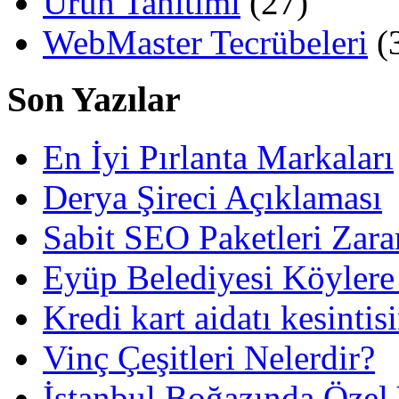
Ürün Tanıtımı
(27)
WebMaster Tecrübeleri
(
Son Yazılar
En İyi Pırlanta Markaları
Derya Şireci Açıklaması
Sabit SEO Paketleri Zara
Eyüp Belediyesi Köylere
Kredi kart aidatı kesintis
Vinç Çeşitleri Nelerdir?
İstanbul Boğazında Özel