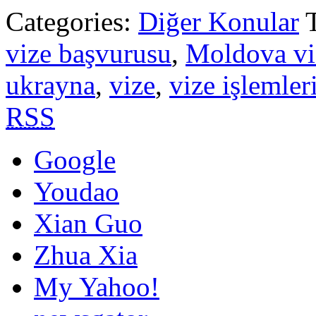
Categories:
Diğer Konular
vize başvurusu
,
Moldova vi
ukrayna
,
vize
,
vize işlemler
RSS
Google
Youdao
Xian Guo
Zhua Xia
My Yahoo!