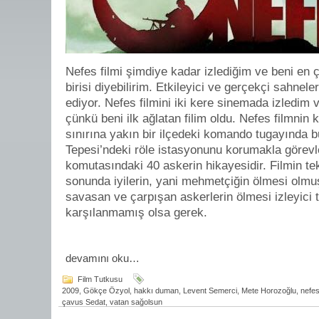
Nefes filmi şimdiye kadar izlediğim ve beni en ç
birisi diyebilirim. Etkileyici ve gerçekçi sahnele
ediyor. Nefes filmini iki kere sinemada izledim 
çünkü beni ilk ağlatan filim oldu. Nefes filmni
sınırına yakın bir ilçedeki komando tugayında 
Tepesi’ndeki röle istasyonunu korumakla görevle
komutasındaki 40 askerin hikayesidir. Filmin t
sonunda iyilerin, yani mehmetçiğin ölmesi olm
savasan ve çarpışan askerlerin ölmesi izleyici 
karşılanmamış olsa gerek.
devamını oku…
Film Tutkusu
2009
,
Gökçe Özyol
,
hakkı duman
,
Levent Semerci
,
Mete Horozoğlu
,
nefe
çavus Sedat
,
vatan sağolsun