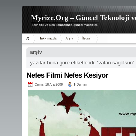
Myrize.Org – Güncel Teknoloji v
Teknoloji ve Seo konularında güncel makaleler.
Hakkımızda
Arşiv
İletişim
arşiv
yazılar buna göre etiketlendi; ‘vatan sağolsun’
Nefes Filmi Nefes Kesiyor
Cuma, 18 Ara 2009
HDuman