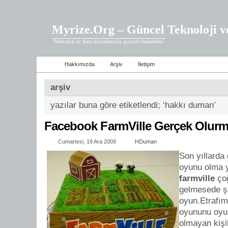
Myrize.Org – Güncel Teknoloji v
Teknoloji ve Seo konularında güncel makaleler.
Hakkımızda
Arşiv
İletişim
arşiv
yazılar buna göre etiketlendi; ‘hakkı duman’
Facebook FarmVille Gerçek Olur
Cumartesi, 19 Ara 2009
HDuman
Son yıllarda
oyunu olma y
farmville
ço
gelmesede şi
oyun.Etrafım
oyununu oyun
olmayan kişi