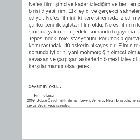
Nefes filmi şimdiye kadar izlediğim ve beni en ç
birisi diyebilirim. Etkileyici ve gerçekçi sahnele
ediyor. Nefes filmini iki kere sinemada izledim 
çünkü beni ilk ağlatan filim oldu. Nefes filmni
sınırına yakın bir ilçedeki komando tugayında 
Tepesi’ndeki röle istasyonunu korumakla görevle
komutasındaki 40 askerin hikayesidir. Filmin t
sonunda iyilerin, yani mehmetçiğin ölmesi olm
savasan ve çarpışan askerlerin ölmesi izleyici 
karşılanmamış olsa gerek.
devamını oku…
Film Tutkusu
2009
,
Gökçe Özyol
,
hakkı duman
,
Levent Semerci
,
Mete Horozoğlu
,
nefe
çavus Sedat
,
vatan sağolsun