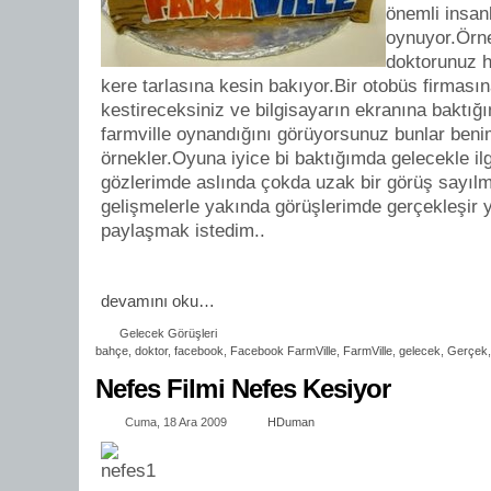
önemli insan
oynuyor.Örne
doktorunuz h
kere tarlasına kesin bakıyor.Bir otobüs firmasın
kestireceksiniz ve bilgisayarın ekranına baktığ
farmville oynandığını görüyorsunuz bunlar benim
örnekler.Oyuna iyice bi baktığımda gelecekle ilgil
gözlerimde aslında çokda uzak bir görüş sayılm
gelişmelerle yakında görüşlerimde gerçekleşir 
paylaşmak istedim..
devamını oku…
Gelecek Görüşleri
bahçe
,
doktor
,
facebook
,
Facebook FarmVille
,
FarmVille
,
gelecek
,
Gerçek
Nefes Filmi Nefes Kesiyor
Cuma, 18 Ara 2009
HDuman