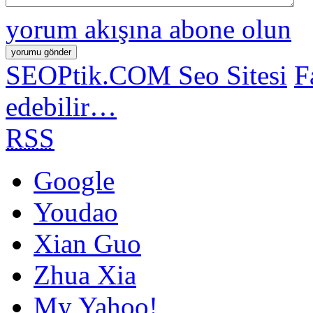
yorum akışına abone olun
SEOPtik.COM Seo Sitesi
F
edebilir…
RSS
Google
Youdao
Xian Guo
Zhua Xia
My Yahoo!