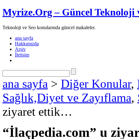
Myrize.Org – Güncel Teknoloji 
Teknoloji ve Seo konularında güncel makaleler.
ana sayfa
Hakkımızda
Arşiv
İletişim
ana sayfa
>
Diğer Konular
,
Sağlık,Diyet ve Zayıflama
,
ziyaret ettik…
“İlaçpedia.com” u ziyar