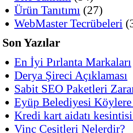
Ürün Tanıtımı
(27)
WebMaster Tecrübeleri
(
Son Yazılar
En İyi Pırlanta Markaları
Derya Şireci Açıklaması
Sabit SEO Paketleri Zara
Eyüp Belediyesi Köylere
Kredi kart aidatı kesintis
Vinç Çeşitleri Nelerdir?