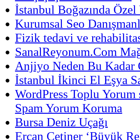
İstanbul Boğazında Özel
Kurumsal Seo Danışmanl
Fizik tedavi ve rehabilit
SanalReyonum.Com Mağd
Anjiyo Neden Bu Kadar 
İstanbul İkinci El Eşya S
WordPress Toplu Yorum 
Spam Yorum Koruma
Bursa Deniz Uçağı
Ercan Çetiner ‘Büyük Rei