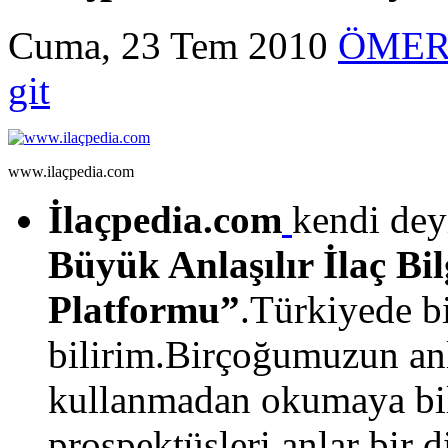
Cuma, 23 Tem 2010
ÖMER
git
www.ilaçpedia.com
İlaçpedia.com
kendi deyi
Büyük Anlaşılır İlaç Bil
Platformu”
.Türkiyede bi
bilirim.Birçoğumuzun anl
kullanmadan okumaya bil
prospektüsleri anlar bir di