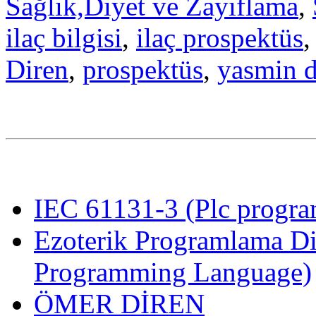
Sağlık,Diyet ve Zayıflama
,
ilaç bilgisi
,
ilaç prospektüs
Diren
,
prospektüs
,
yasmin d
IEC 61131-3 (Plc program
Ezoterik Programlama Di
Programming Language)
ÖMER DİREN