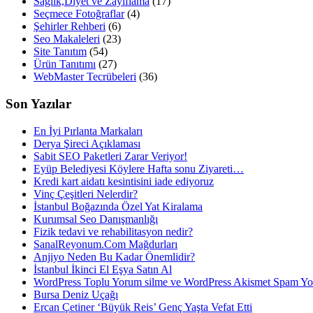
Sağlık,Diyet ve Zayıflama
(17)
Seçmece Fotoğraflar
(4)
Şehirler Rehberi
(6)
Seo Makaleleri
(23)
Site Tanıtım
(54)
Ürün Tanıtımı
(27)
WebMaster Tecrübeleri
(36)
Son Yazılar
En İyi Pırlanta Markaları
Derya Şireci Açıklaması
Sabit SEO Paketleri Zarar Veriyor!
Eyüp Belediyesi Köylere Hafta sonu Ziyareti…
Kredi kart aidatı kesintisini iade ediyoruz
Vinç Çeşitleri Nelerdir?
İstanbul Boğazında Özel Yat Kiralama
Kurumsal Seo Danışmanlığı
Fizik tedavi ve rehabilitasyon nedir?
SanalReyonum.Com Mağdurları
Anjiyo Neden Bu Kadar Önemlidir?
İstanbul İkinci El Eşya Satın Al
WordPress Toplu Yorum silme ve WordPress Akismet Spam 
Bursa Deniz Uçağı
Ercan Çetiner ‘Büyük Reis’ Genç Yaşta Vefat Etti