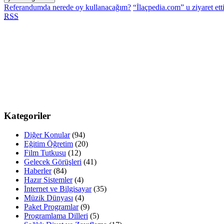
Referandumda nerede oy kullanacağım?
“İlaçpedia.com” u ziyaret et
RSS
Kategoriler
Diğer Konular
(94)
Eğitim Öğretim
(20)
Film Tutkusu
(12)
Gelecek Görüşleri
(41)
Haberler
(84)
Hazır Sistemler
(4)
İnternet ve Bilgisayar
(35)
Müzik Dünyası
(4)
Paket Programlar
(9)
Programlama Dilleri
(5)