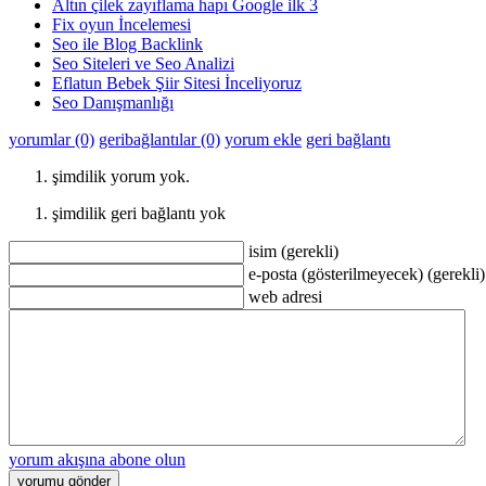
Altın çilek zayıflama hapı Google ilk 3
Fix oyun İncelemesi
Seo ile Blog Backlink
Seo Siteleri ve Seo Analizi
Eflatun Bebek Şiir Sitesi İnceliyoruz
Seo Danışmanlığı
yorumlar (0)
geribağlantılar (0)
yorum ekle
geri bağlantı
şimdilik yorum yok.
şimdilik geri bağlantı yok
isim (gerekli)
e-posta (gösterilmeyecek) (gerekli)
web adresi
yorum akışına abone olun